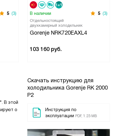
5
(3)
В наличии
5
(3)
В нали
Отдельностоящий
Отдель
двухкамерный холодильник
холоди
Gorenje NRK720EAXL4
Goren
103 160
руб.
53 46
Скачать инструкцию для
холодильника
Gorenje RK 2000
P2
. В этой
мируют о
Инструкция по
эксплуатации
PDF, 1.23 MB