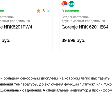
чии
5
(4)
В наличии
остоящий
Отдельностоящий
ерный холодильник
двухкамерный холодильник
je NRK6201PW4
Gorenje NRK 6201 ES4
0
руб.
39 999
руб.
н большим сенсорным дисплеем, на котором легко выставить
вления температуры, до включения функции "Отпуск" или "Эко"
циональных отделений. А специальные индикаторы проинфор