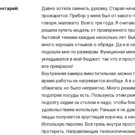
нтарий:
Давно хотела сменить духовку. Старая нача
прожарится. Прибор у меня был от какого-т
говоря, маловато. Всего три года. Я считаю
решила купить модель от проверенного пр
бытовой техники каждые несколько лет. Вы
много хороших отзывов о обряде. Да и в с
подошла мне по размерам. Функционал меня
укладывался в мой бюджет, так что я прост
все прекрасно!
Внутренняя камера вместительная, можно г
время работы не нагревается вообще. А в 
обжигала, но было неприятно. Много режимо
подогрев посуды есть. Пользуюсь этим ре
подолгу сидим за столом и надо, чтобы бл
удовольствием использую. Раньше я не дум
пиццы получается хрустящая корочка, а нач
Использую пиролиз. Вся грязь внутри прос
протереть. Направляющие телескопические