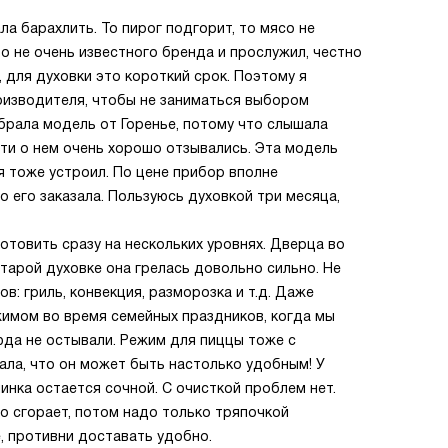
ла барахлить. То пирог подгорит, то мясо не
о не очень известного бренда и прослужил, честно
, для духовки это короткий срок. Поэтому я
оизводителя, чтобы не заниматься выбором
брала модель от Горенье, потому что слышала
ети о нем очень хорошо отзывались. Эта модель
 тоже устроил. По цене прибор вполне
о его заказала. Пользуюсь духовкой три месяца,
отовить сразу на нескольких уровнях. Дверца во
старой духовке она грелась довольно сильно. Не
в: гриль, конвекция, разморозка и т.д. Даже
жимом во время семейных праздников, когда мы
юда не остывали. Режим для пиццы тоже с
ала, что он может быть настолько удобным! У
инка остается сочной. С очисткой проблем нет.
то сгорает, потом надо только тряпочкой
, противни доставать удобно.