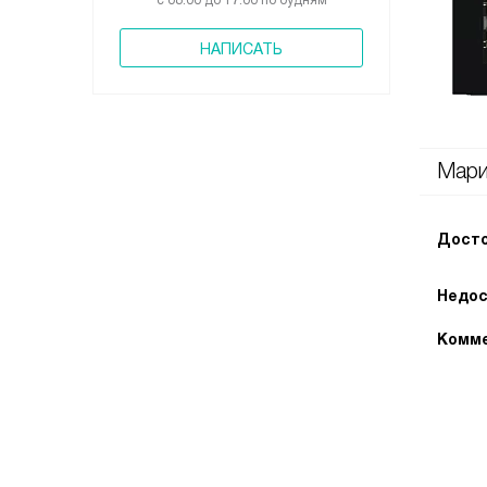
с 08:00 до 17:00 по будням
НАПИСАТЬ
Мари
Досто
Недос
Комме