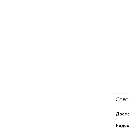
Свет
Досто
Недос