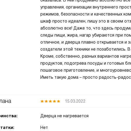
оказалась. В ней продумано абсолютно все
управления, организации внутреннего прос
режимов, безопасности и качественных ком
шкаф просто идеален, пишу это в своем отз
абсолютно все! Даже то, что здесь продума
следы пищи, жира, нагар убираются при п
отличное, и дверца плавно открывается и з
создатели этой техники не позаботились. 
Кроме, собственно, разных вариантов нагре
продуктов, подогрева посуды и готовых блю
пошаговое приготовление, и многоуровнево
Иметь такую дома – просто радость-радос
лана
15.03.2022
инства:
Дверца не нагревается
татки:
Нет