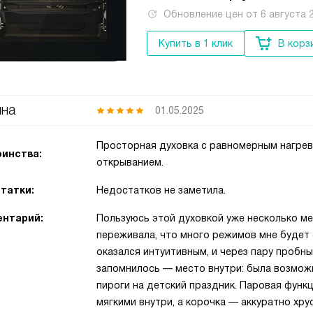
Обновление цен от
6 августа 
Купить в 1 клик
В корз
на
01.05.2025
Просторная духовка с равномерным нагрев
инства:
открыванием.
татки:
Недостатков не заметила.
нтарий:
Пользуюсь этой духовкой уже несколько ме
переживала, что много режимов мне будет
оказался интуитивным, и через пару пробны
запомнилось — место внутри: была возможн
пироги на детский праздник. Паровая функ
мягкими внутри, а корочка — аккуратно х