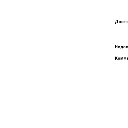
Досто
Недос
Комме