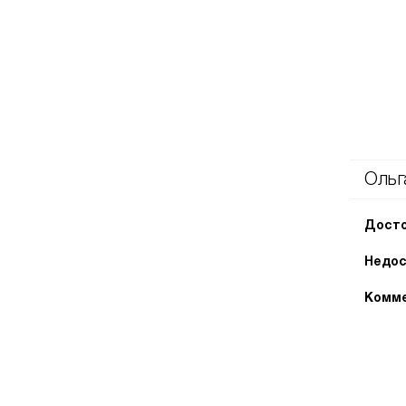
Ольг
Досто
Недос
Комме