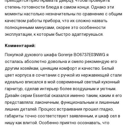
приходится приоткрывать дверцу, чтобы проверить
степень готовности блюда в самом конце. Однако эти
моменты настолько незначительны по сравнению с общим
качеством работы прибора, что их сложно назвать
полноценными минусами, скорее это особенности
эксплуатации, к которым быстро адаптируешься.
Комментарий:
Покупкой духового шкафа Gorenje BO6737E03NWG я
осталась абсолютно довольна и смело рекомендую его
другим хозяйкам, ценящим комфорт и качество. Белый
цвет корпуса в сочетании с ручкой из нержавеющей стали
идеально вписался в мой современный светлый кухонный
гарнитур, сделав интерьер более воздушным и уютным.
Дизайн серии Essential оказался именно таким, каким я его
представляла: лаконичным, функциональным и лишенным
лишних деталей. Процесс встраивания прошел гладко,
габариты точно соответствуют заявленным, и шкаф сел в
нишу как влитой. Особенно приятно осознавать, что