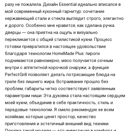
разу не пожалела. Дизайн Essential идеально вписался в
мой современный кухонный гарнитур: сочетание
нержавеющей стали и стекла выглядит строго, элегантно
и дорого. Особенно мне нравится, как сделана ручка
дверцы — она приятна на ощупь и визуально
перекликается с общей стилистикой кухни. Процесс
готовки превратился в настоящее удовольствие
благодаря технологии HomeMade Plus: пироги
поднимаются равномерно, мясо получается сочным
внутри с аппетитной корочкой снаружи, а функция
PerfectGrill позволяет делать потрясающие блюда на
гриле без лишнего жира. Встраивание прошло без
проблем, габариты четко соответствуют заявленным
параметрам ниши. Эта духовка стала настоящим сердцем
моей кухни, объединив в себе практичность, стиль и
передовые технологии. Я смело рекомендую ее всем
хозяйкам, которые ценят простор, качество
приготовления и эстетичный внешний вид техники.
Покупка такой модели — это инвестиция в комфорт и