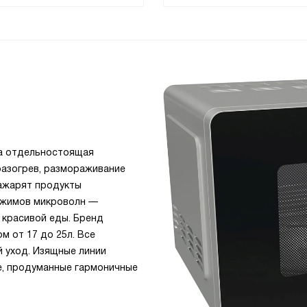
ва отдельностоящая
разогрев, размораживание
зажарят продукты
режимов микроволн —
 красивой еды. Бренд
 от 17 до 25л. Все
й уход. Изящные линии
е, продуманные гармоничные