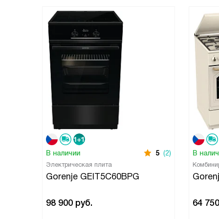
В наличии
5
(2)
В нали
Электрическая плита
Комбини
Gorenje GEIT5C60BPG
Goren
98 900
руб.
64 75