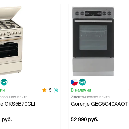
чии
5
(4)
В наличии
рованная плита
Электрическая плита
je GKS5B70CLI
Gorenje GEC5C40XAOT
0
руб.
52 890
руб.