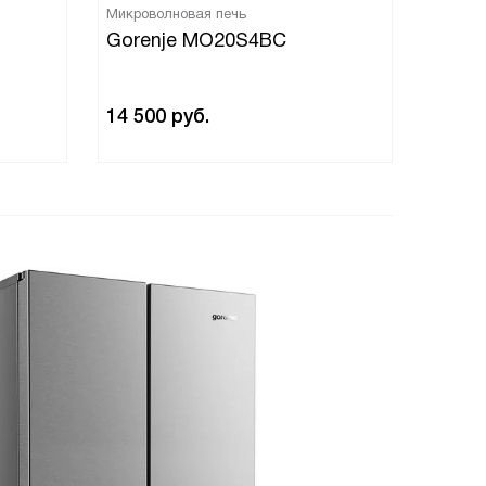
Микроволновая печь
Микров
Gorenje MO20S4BC
Goren
14 500
руб.
16 09