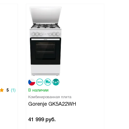
5
(1)
В наличии
В нали
Комбинированная плита
Комбини
Gorenje GK5A22WH
Gore
41 999
руб.
57 50