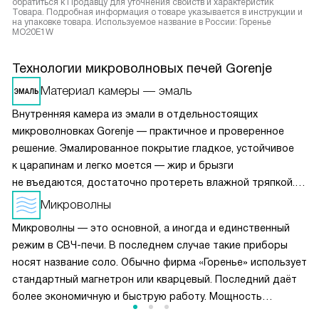
обратиться к Продавцу для уточнения свойств и характеристик
Товара. Подробная информация о товаре указывается в инструкции и
на упаковке товара. Используемое название в России: Горенье
MO20E1W
Технологии микроволновых печей Gorenje
Материал камеры — эмаль
Внутренняя камера из эмали в отдельностоящих
микроволновках Gorenje — практичное и проверенное
решение. Эмалированное покрытие гладкое, устойчивое
к царапинам и легко моется — жир и брызги
не въедаются, достаточно протереть влажной тряпкой.
Устойчиво к перепадам температур, не выгорает
Микроволны
и не желтеет со временем. Хотя уступает нержавейке
Микроволны — это основной, а иногда и единственный
в долговечности при агрессивном уходе, эмаль — более
режим в СВЧ-печи. В последнем случае такие приборы
бюджетный и тихий вариант (не гремит при касании
носят название соло. Обычно фирма «Горенье» использует
посуды). Подходит для повседневного использования,
стандартный магнетрон или кварцевый. Последний даёт
особенно в сочетании с функцией очистки паром
более экономичную и быструю работу. Мощность
AquaClean.
воздействия микроволн можно регулировать, чтобы