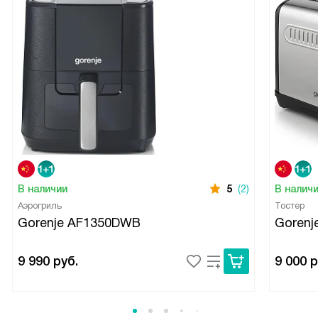
В наличии
5
(2)
В налич
Аэрогриль
Тостер
Gorenje AF1350DWB
Gorenj
9 990
руб.
9 000
р