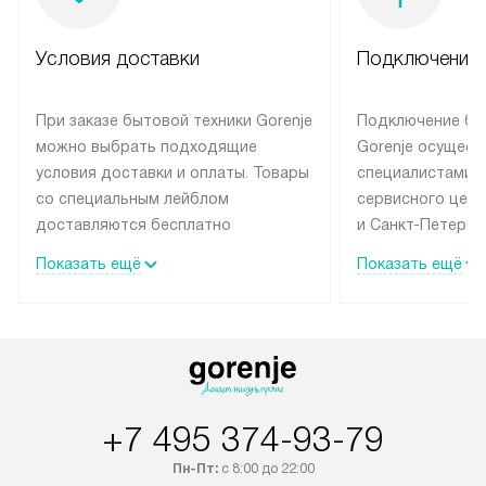
Условия доставки
Подключение 
При заказе бытовой техники Gorenje
Подключение бы
можно выбрать подходящие
Gorenje осущест
условия доставки и оплаты. Товары
специалистами 
со специальным лейблом
сервисного цент
доставляются бесплатно
и Санкт-Петербу
по Москве в пределах МКАД
со специальным
Показать ещё
Показать ещё
до подъезда, выезд за МКАД
подключается б
оплачивается дополнительно.
на готовые комм
Товар со статусом в наличии может
мастера за МКА
быть отгружен покупателю
за дополнительн
в течение трех дней. Доставка
коммуникации п
в Санкт-Петербург и другие
наличие установ
+7 495 374-93-79
регионы осуществляется через
подключения к 
транспортную компанию. После
и канализации в
Пн-Пт:
с 8:00 до 22:00
100% предоплаты наша компания
от категории те