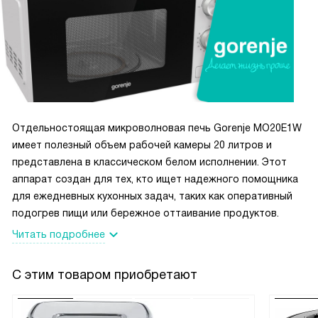
А еще, что не маловажно, очистка AquaClean делает
уборку микроволновки простой и быстрой. Теперь я не
трачу лишнее время на чистку, а могу больше времени
провести с семьей.
Важной особенностью является защитное отключение и
блокировка работы при открытой дверце. Это добавляет
уверенности в безопасности использования, особенно
если в доме есть маленькие дети.
Отдельностоящая микроволновая печь Gorenje MO20E1W
В общем, я очень доволен покупкой! Эта микроволновка
имеет полезный объем рабочей камеры 20 литров и
сделала мою жизнь на кухне намного проще и приятнее!
представлена в классическом белом исполнении. Этот
аппарат создан для тех, кто ищет надежного помощника
для ежедневных кухонных задач, таких как оперативный
подогрев пищи или бережное оттаивание продуктов.
Читать подробнее
С этим товаром приобретают