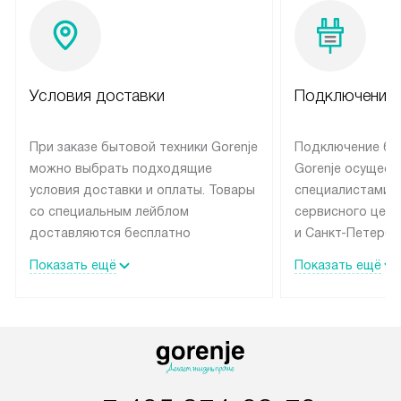
Условия доставки
Подключение 
При заказе бытовой техники Gorenje
Подключение бы
можно выбрать подходящие
Gorenje осущест
условия доставки и оплаты. Товары
специалистами 
со специальным лейблом
сервисного цент
доставляются бесплатно
и Санкт-Петербу
по Москве в пределах МКАД
со специальным
Показать ещё
Показать ещё
до подъезда, выезд за МКАД
подключается б
оплачивается дополнительно.
на готовые комм
Товар со статусом в наличии может
мастера за МКА
быть отгружен покупателю
за дополнительн
в течение трех дней. Доставка
коммуникации п
в Санкт-Петербург и другие
наличие установ