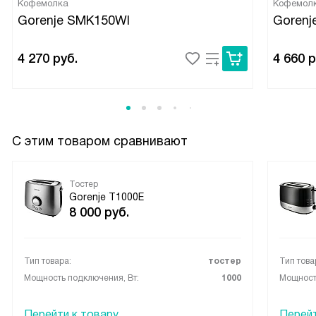
Кофемолка
Кофемол
сказать не могу.
Gorenje SMK150WI
Gorenj
4 270
руб.
4 660
р
С этим товаром сравнивают
Тостер
Gorenje T1000E
8 000
руб.
Тип товара:
тостер
Тип това
Мощность подключения, Вт:
1000
Мощность
Перейти к товару
Перейт