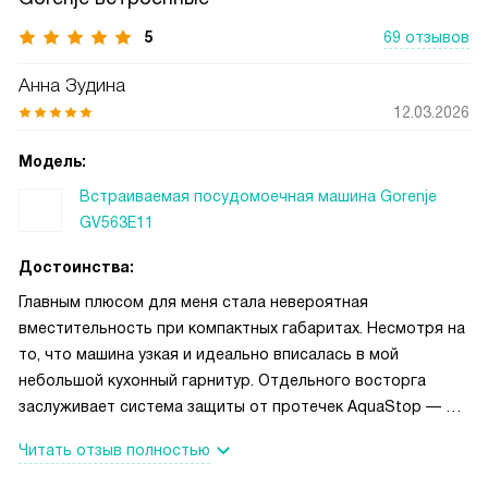
5
69 отзывов
Анна Зудина
12.03.2026
Модель:
Встраиваемая посудомоечная машина Gorenje
GV563E11
Достоинства:
Главным плюсом для меня стала невероятная
вместительность при компактных габаритах. Несмотря на
то, что машина узкая и идеально вписалась в мой
небольшой кухонный гарнитур. Отдельного восторга
заслуживает система защиты от протечек AquaStop — с
ней я чувствую себя абсолютно спокойно, даже когда
Читать отзыв полностью
ухожу из дома во время работы техники. Также
порадовала функция «Экстра Гигиена», которая позволяет