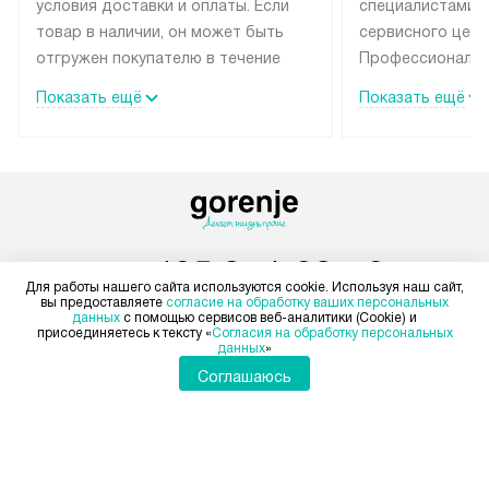
условия доставки и оплаты. Если
специалистами 
товар в наличии, он может быть
сервисного цент
отгружен покупателю в течение
Профессиональн
трех дней. Техника со специальным
гарантия долгой
Показать ещё
Показать ещё
лейблом доставляется бесплатно
эксплуатации те
по Москве и Санкт-Петербургу.
мастера за МКА
Выезд за МКАД и КАД
дополнительную 
оплачивается дополнительно.
Возможна доставка товаров по
России.
+7 495 374-93-79
Для работы нашего сайта используются cookie. Используя наш сайт,
вы предоставляете
согласие на обработку ваших персональных
Пн-Пт:
с 8:00 до 22:00
данных
с помощью сервисов веб-аналитики (Cookie) и
Сб-Вс:
с 9:00 до 22:00
присоединяетесь к тексту «
Согласия на обработку персональных
данных
»
+7 800 555-30-37
Соглашаюсь
Бесплатно по России
Заказать звонок