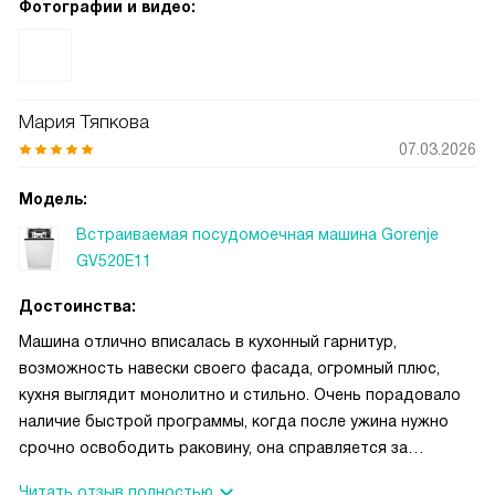
Фотографии и видео:
проводить тщательную дезинфекцию детской посуды
Мария Тяпкова
07.03.2026
Модель:
Встраиваемая посудомоечная машина Gorenje
GV520E11
Достоинства:
Машина отлично вписалась в кухонный гарнитур,
возможность навески своего фасада, огромный плюс,
кухня выглядит монолитно и стильно. Очень порадовало
наличие быстрой программы, когда после ужина нужно
срочно освободить раковину, она справляется за
считанные минуты. Также часто пользуюсь режимом «Эко»
Читать отзыв полностью