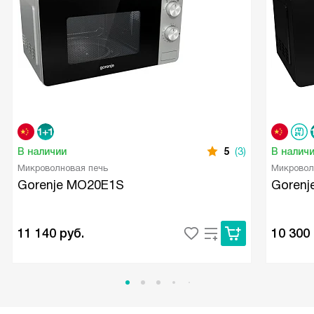
В наличии
5
(3)
В налич
Микроволновая печь
Микровол
Gorenje MO20E1S
Gorenj
11 140
руб.
10 300