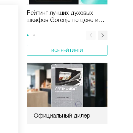
Рейтинг лучших духовых
Рейтин
шкафов Gorenje по цене и
электр
качеству в 2025 году
духовы
цене и 
ВСЕ РЕЙТИНГИ
Официальный дилер