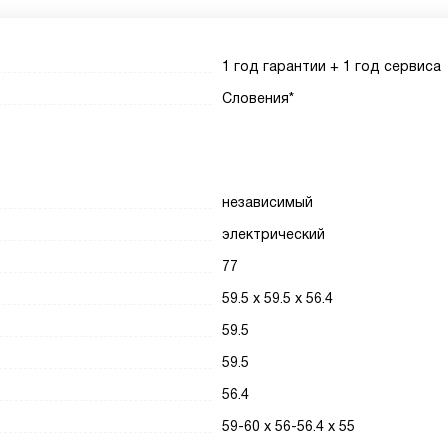
1 год гарантии + 1 год сервиса
Словения*
независимый
электрический
77
59.5 х 59.5 х 56.4
59.5
59.5
56.4
59-60 х 56-56.4 х 55