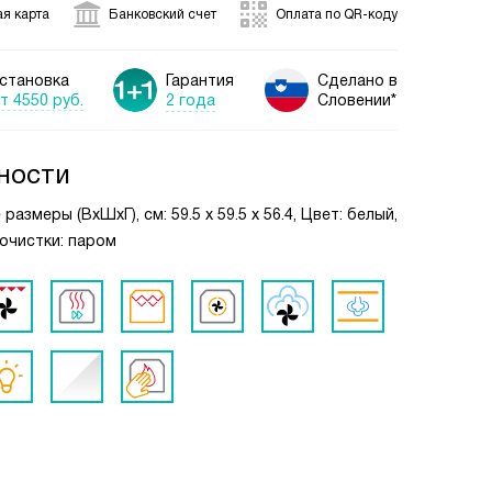
я карта
Банковский счет
Оплата по QR-коду
становка
Гарантия
Сделано в
т 4550 руб.
2 года
Словении*
ности
азмеры (ВxШxГ), см: 59.5 х 59.5 х 56.4, Цвет: белый,
 очистки: паром