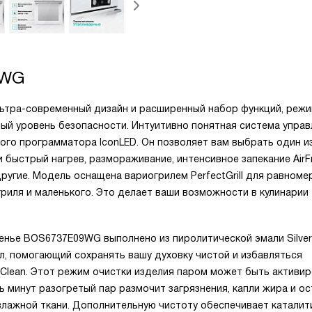
9WG
ьтра-современный дизайн и расширенный набор функций, реж
ный уровень безопасности. Интуитивно понятная система управ
го программатора IconLED. Он позволяет вам выбрать один и
быстрый нагрев, размораживание, интенсивное запекание AirFr
ругие. Модель оснащена вариогрилем PerfectGrill для равноме
гриля и маленького. Это делает ваши возможности в кулинарии
енье BOS6737E09WG выполнено из пиролитической эмали Silver
, помогающий сохранять вашу духовку чистой и избавляться
uaClean. Этот режим очистки изделия паром может быть активи
ь минут разогретый пар размочит загрязнения, капли жира и ос
 влажной ткани. Дополнительную чистоту обеспечивает каталит