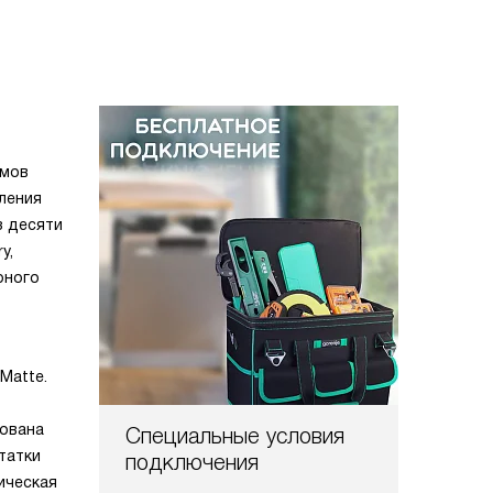
имов
ления
з десяти
y,
рного
Matte.
рована
Специальные условия
татки
подключения
ическая