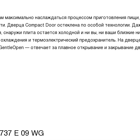
ам максимально наслаждаться процессом приготовления пищи,
и. Дверца Compact Door остеклена по особой технологии. Да
 снаружи плита остается холодной и ни вы, ни ваши близкие н
 охлаждения и термоэлектрический предохранитель. На дверц
entleOpen — отвечает за плавное открывание и закрывание дв
6737 E 09 WG