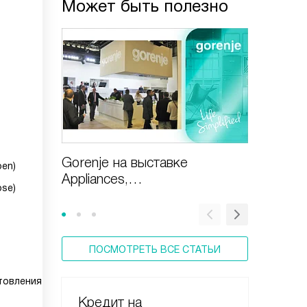
Может быть полезно
Gorenje на выставке
Бытовая
pen)
Appliances,
Gorenj
ose)
Design&Technologies
ПОСМОТРЕТЬ ВСЕ СТАТЬИ
товления
Кредит на