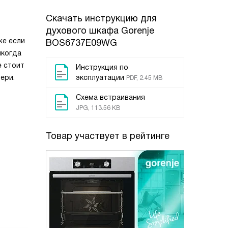
Скачать инструкцию для
духового шкафа
Gorenje
же если
BOS6737E09WG
икогда
е стоит
Инструкция по
ери.
эксплуатации
PDF, 2.45 MB
Схема встраивания
JPG, 113.56 KB
Товар участвует в рейтинге