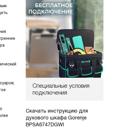
ным
дить
ния
треннее
ура
нический
суаров,
Специальные условия
гое
подключения
го
Скачать инструкцию для
олее
духового шкафа
Gorenje
BPSA6747DGWI