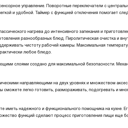
сенсорное управление. Поворотные переключатели с централь
егкой и удобной. Таймер с функцией отключения помогает сле
ассического нагрева до интенсивного запекания и приготовле
товления разнообразных блюд. Пиролитическая очистка и вну
оддерживать чистоту рабочей камеры. Максимальная температ
практически любое блюдо.
ющими слоями создано для максимальной безопасности. Меха
ическими направляющими на двух уровнях и множеством аксес
Вы сможете легко готовить, размораживать, подогревать и мно
е иметь надежного и функционального помощника на кухне. Е
ножество функций сделают процесс приготовления пищи еще б