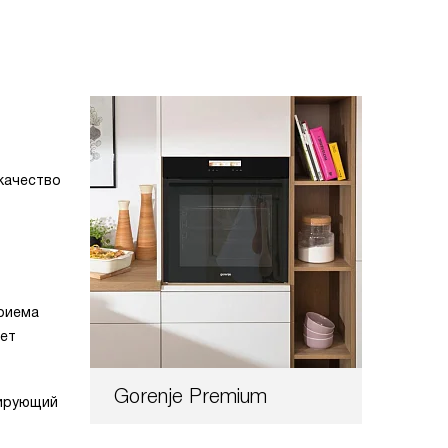
качество
риема
яет
Gorenje Premium
тирующий