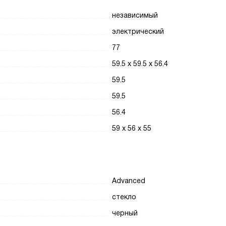
независимый
электрический
77
59.5 х 59.5 х 56.4
59.5
59.5
56.4
59 х 56 х 55
Advanced
стекло
черный