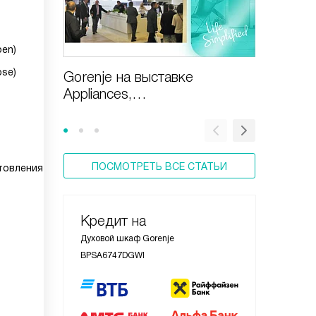
pen)
ose)
Gorenje на выставке
Бытовая
Appliances,
Gorenj
Design&Technologies
ПОСМОТРЕТЬ ВСЕ СТАТЬИ
товления
Кредит на
Духовой шкаф Gorenje
BPSA6747DGWI