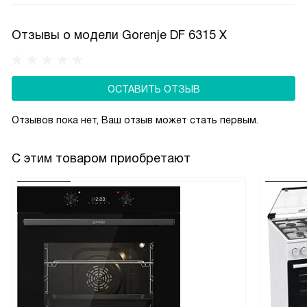
и оснащены эффективными фильтрами — идеальны для
небольших кухонь. Монтаж требует подготовки шкафа:
Отзывы о модели Gorenje DF 6315 X
точных размеров, вентиляционного отверстия
и усиленного крепления. Подходит для рециркуляции
и отвода воздуха. Эстетично, незаметно,
ОСТАВИТЬ ОТЗЫВ
функционально — вытяжка работает, а вы её почти
не видите.
Отзывов пока нет, Ваш отзыв может стать первым.
С этим товаром приобретают