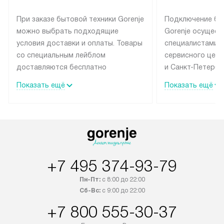
При заказе бытовой техники Gorenje
Подключение бы
можно выбрать подходящие
Gorenje осущест
условия доставки и оплаты. Товары
специалистами 
со специальным лейблом
сервисного цент
доставляются бесплатно
и Санкт-Петербу
по Москве в пределах МКАД
со специальным
Показать ещё
Показать ещё
до подъезда, выезд за МКАД
подключается б
оплачивается дополнительно.
на готовые комм
Товар со статусом в наличии может
мастера за МКА
быть отгружен покупателю
за дополнительн
в течение трех дней. Доставка
коммуникации п
в Санкт-Петербург и другие
наличие установ
+7 495 374-93-79
регионы осуществляется через
подключения к 
транспортную компанию. После
и канализации в
Пн-Пт:
с 8:00 до 22:00
100% предоплаты наша компания
от категории те
Сб-Вс:
с 9:00 до 22:00
бесплатно доставляет заказ
дополнительных 
+7 800 555-30-37
до представительства
определяется со
транспортной компании в городе
который можно 