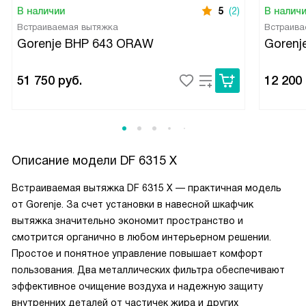
В наличии
5
(2)
В налич
Встраиваемая вытяжка
Встраива
Gorenje BHP 643 ORAW
Gorenj
51 750
руб.
12 200
Описание модели
DF 6315 X
Встраиваемая вытяжка DF 6315 X — практичная модель
от Gorenje. За счет установки в навесной шкафчик
вытяжка значительно экономит пространство и
смотрится органично в любом интерьерном решении.
Простое и понятное управление повышает комфорт
пользования. Два металлических фильтра обеспечивают
эффективное очищение воздуха и надежную защиту
внутренних деталей от частичек жира и других