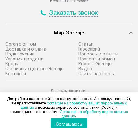
Бесплатно по России
Москва. Пожалуйста, уточняйте
на нашем сайте 
Заказать звонок
условия доставки у менеджера при
«Подключение».
оформлении заказа.
Стандартная уст
Мир Gorenje
В оговоренный день служба
снятие упаковки
доставки доставит упакованный
и транспортиров
Gorenje оптом
Cтатьи
прибор до подъезда. Если
при необходимо
Доставка и оплата
Глоссарий
Подключение
Вопросы и ответы
требуется переместить прибор
отдельных часте
Условия продажи
Возврат и обмен
до двери квартиры или до места
монтируется в у
Кредит
Ремонт Gorenje
Сервисные центры Gorenje
Видео
установки, пожалуйста,
или на заранее 
Контакты
Сайты-партнеры
предварительно согласуйте это
место с проверк
с менеджером. За данную услугу
а затем подключ
Для физических лиц
взимается дополнительная плата.
к существующим
shop@gorenje-ru.ru
Для работы нашего сайта используются cookie. Используя наш сайт,
Учитывайте габариты прибора, если
Производится пе
Для юридических лиц
вы предоставляете
согласие на обработку ваших персональных
business@kvalitet.company
данных
с помощью сервисов веб-аналитики (Cookie) и
они не позволяют пронести чего
и краткая консу
присоединяетесь к тексту «
Согласия на обработку персональных
через дверной проем,
по эксплуатации
данных
»
НАПИСАТЬ РУКОВОДСТВУ
то сотрудники транспортной
установку не вх
Соглашаюсь
службы не могут демонтировать
коммуникаций, 
дверцы, ручки или другие
Политика конфиденциальности
материалы, нав