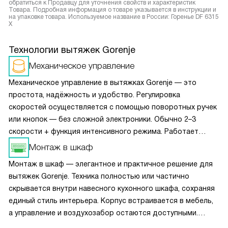
обратиться к Продавцу для уточнения свойств и характеристик
Товара. Подробная информация о товаре указывается в инструкции и
на упаковке товара. Используемое название в России: Горенье DF 6315
X
Технологии вытяжек Gorenje
Механическое управление
Механическое управление в вытяжках Gorenje — это
простота, надёжность и удобство. Регулировка
скоростей осуществляется с помощью поворотных ручек
или кнопок — без сложной электроники. Обычно 2–3
скорости + функция интенсивного режима. Работает
мгновенно, не требует привыкания, устойчиво
Монтаж в шкаф
к перепадам напряжения и влаге. Идеально для тех, кто
Монтаж в шкаф — элегантное и практичное решение для
ценит практичность: легко включить даже мокрыми
вытяжек Gorenje. Техника полностью или частично
руками, не боится случайных нажатий. Нет дисплея —
скрывается внутри навесного кухонного шкафа, сохраняя
меньше потребляет энергии и проще в ремонте.
единый стиль интерьера. Корпус встраивается в мебель,
а управление и воздухозабор остаются доступными.
Такие модели часто компактны, работают тише