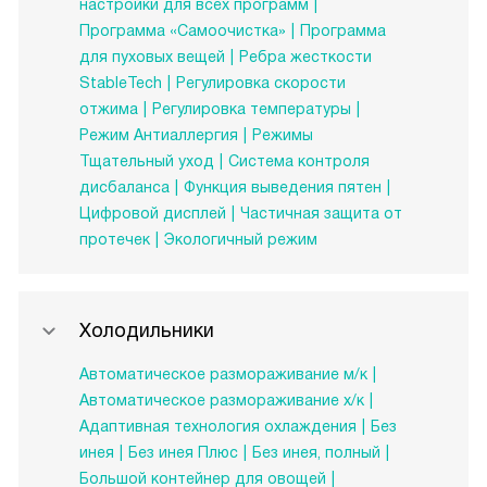
настройки для всех программ
Программа «Самоочистка»
Программа
для пуховых вещей
Ребра жесткости
StableTech
Регулировка скорости
отжима
Регулировка температуры
Режим Антиаллергия
Режимы
Тщательный уход
Система контроля
дисбаланса
Функция выведения пятен
Цифровой дисплей
Частичная защита от
протечек
Экологичный режим
Холодильники
Автоматическое размораживание м/к
Автоматическое размораживание х/к
Адаптивная технология охлаждения
Без
инея
Без инея Плюс
Без инея, полный
Большой контейнер для овощей