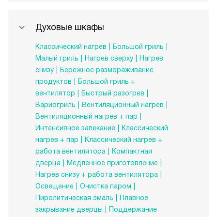
Духовые шкафы
Классический нагрев
Большой гриль
Малый гриль
Нагрев сверху
Нагрев
снизу
Бережное размораживание
продуктов
Большой гриль +
вентилятор
Быстрый разогрев
Вариогриль
Вентиляционный нагрев
Вентиляционный нагрев + пар
Интенсивное запекание
Классический
нагрев + пар
Классический нагрев +
работа вентилятора
Компактная
дверца
Медленное приготовление
Нагрев снизу + работа вентилятора
Освещение
Очистка паром
Пиролитическая эмаль
Плавное
закрывание дверцы
Поддержание