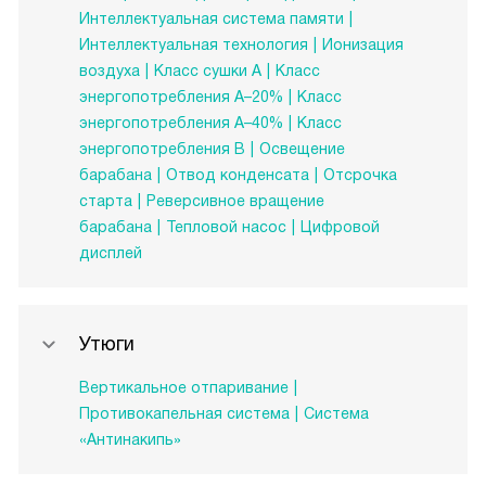
Интеллектуальная система памяти
Интеллектуальная технология
Ионизация
воздуха
Класс сушки А
Класс
энергопотребления A–20%
Класс
энергопотребления A–40%
Класс
энергопотребления B
Освещение
барабана
Отвод конденсата
Отсрочка
старта
Реверсивное вращение
барабана
Тепловой насос
Цифровой
дисплей
Утюги
Вертикальное отпаривание
Противокапельная система
Система
«Антинакипь»