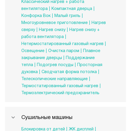
Классический нагрев + работа
вентилятора
Компактная дверца
Конфорка Вок
Малый гриль
Многоуровневое приготовление
Нагрев
сверху
Нагрев снизу
Нагрев снизу +
работа вентилятора
Нетермостатированный газовый нагрев
Освещение
Очистка паром
Плавное
закрывание дверцы
Поддержание
тепла
Подогрев посуды
Просторная
духовка
Сводчатая форма потолка
Телескопические направляющие
Термостатированный газовый нагрев
Термоэлектрический предохранитель
Сушильные машины
Блокировка от детей
ЖК дисплей