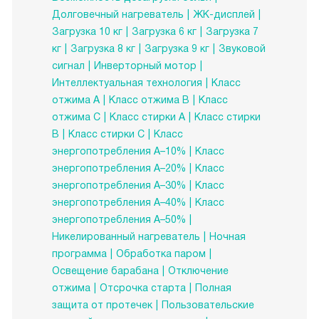
Долговечный нагреватель
ЖК-дисплей
Загрузка 10 кг
Загрузка 6 кг
Загрузка 7
кг
Загрузка 8 кг
Загрузка 9 кг
Звуковой
сигнал
Инверторный мотор
Интеллектуальная технология
Класс
отжима A
Класс отжима B
Класс
отжима C
Класс стирки A
Класс стирки
B
Класс стирки C
Класс
энергопотребления A–10%
Класс
энергопотребления A–20%
Класс
энергопотребления A–30%
Класс
энергопотребления A–40%
Класс
энергопотребления A–50%
Никелированный нагреватель
Ночная
программа
Обработка паром
Освещение барабана
Отключение
отжима
Отсрочка старта
Полная
защита от протечек
Пользовательские