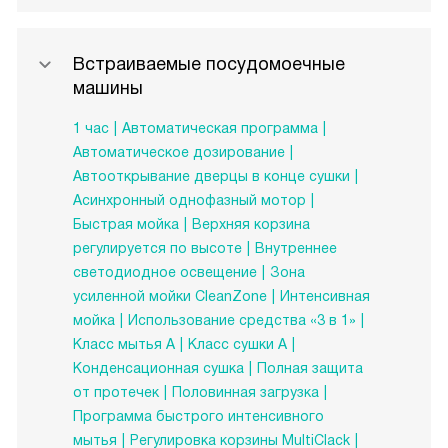
Встраиваемые посудомоечные
машины
1 час
Автоматическая программа
Автоматическое дозирование
Автооткрывание дверцы в конце сушки
Асинхронный однофазный мотор
Быстрая мойка
Верхняя корзина
регулируется по высоте
Внутреннее
светодиодное освещение
Зона
усиленной мойки CleanZone
Интенсивная
мойка
Использование средства «3 в 1»
Класс мытья A
Класс сушки A
Конденсационная сушка
Полная защита
от протечек
Половинная загрузка
Программа быстрого интенсивного
мытья
Регулировка корзины MultiClack