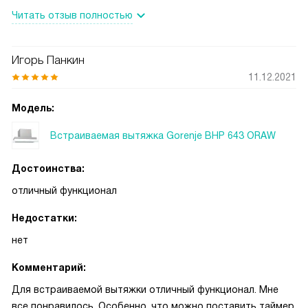
Иногда пользуюсь таймером, когда друзья надымят, а
Читать отзыв полностью
интенсивный режим не помогает. Шумит не слишком
сильно. Довольна своим выбором.
Игорь Панкин
11.12.2021
Модель:
Встраиваемая вытяжка Gorenje BHP 643 ORAW
Достоинства:
отличный функционал
Недостатки:
нет
Комментарий:
Для встраиваемой вытяжки отличный функционал. Мне
все понравилось. Особенно, что можно поставить таймер