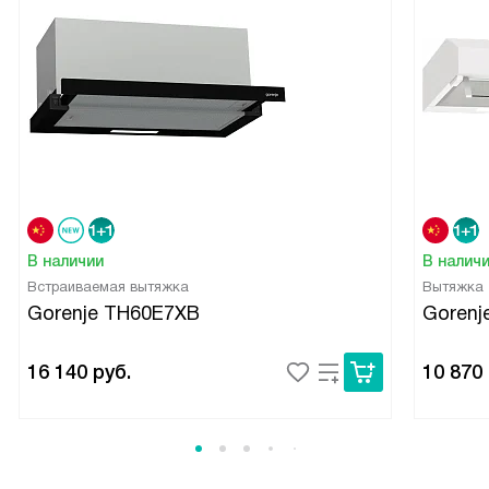
В наличии
В налич
Встраиваемая вытяжка
Вытяжка
Gorenje TH60E7XB
Goren
16 140
руб.
10 870