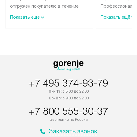
отгружен покупателю в течение
Профессиональн
трех дней. Техника со специальным
гарантия долгой
Показать ещё
Показать ещё
лейблом доставляется бесплатно
эксплуатации те
по Москве и Санкт-Петербургу.
мастера за МКА
Выезд за МКАД и КАД
дополнительную 
оплачивается дополнительно.
Возможна доставка товаров по
России.
+7 495 374-93-79
Пн-Пт:
с 8:00 до 22:00
Сб-Вс:
с 9:00 до 22:00
+7 800 555-30-37
Бесплатно по России
Заказать звонок