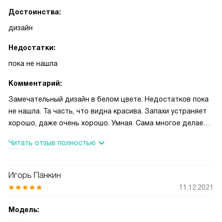
Достоинства:
дизайн
Недостатки:
пока не нашла
Комментарий:
Замечательный дизайн в белом цвете. Недостатков пока
не нашла. Та часть, что видна красива. Запахи устраняет
хорошо, даже очень хорошо. Умная. Сама многое делает.
Иногда пользуюсь таймером, когда друзья надымят, а
Читать отзыв полностью
интенсивный режим не помогает. Шумит не слишком
сильно. Довольна своим выбором.
Игорь Панкин
11.12.2021
Модель: