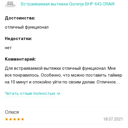
Встраиваемая вытяжка Gorenje BHP 643 ORAW
Достоинства:
отличный функционал
Недостатки:
нет
Комментарий:
Для встраиваемой вытяжки отличный функционал. Мне
все понравилось. Особенно, что можно поставить таймер
на 10 минут и спокойно уйти по своим делам. Отличное
очищение воздуха и никакого запаха. Вытяжка на реверсе.
Читать отзыв полностью
Для нас это важно, так как сынишка легко простужается и
держать окно приоткрытым не можем.
Олеся
18.07.2021