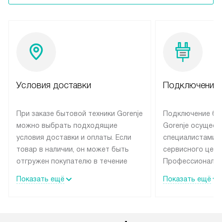
Условия доставки
Подключение 
При заказе бытовой техники Gorenje
Подключение бы
можно выбрать подходящие
Gorenje осущест
условия доставки и оплаты. Если
специалистами 
товар в наличии, он может быть
сервисного цент
отгружен покупателю в течение
Профессиональн
трех дней. Техника со специальным
гарантия долгой
Показать ещё
Показать ещё
лейблом доставляется бесплатно
эксплуатации те
по Москве и Санкт-Петербургу.
мастера за МКА
Выезд за МКАД и КАД
дополнительную 
оплачивается дополнительно.