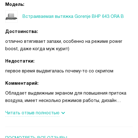
Модель:
Встраиваемая вытяжка Gorenje BHP 643 ORA B
Достоинства:
отлично втягивает запахи, особенно на режиме power
boost, даже когда муж курит)
Недостатки:
первое время выдвигалась почему-то со скрипом
Комментарий:
Обладает выдвижным экраном для повышения притока
воздуха, имеет несколько режимов работы, дизайн
понравился, габариты вытяжки компактные и просто
Читать отзыв полностью
устанавливаются. Вытяжка также абсолютно бесшумна,
экономно тратит электроэнергию. После очистки
автоматически отключается
ПОСМОТРЕТЬ ВСЕ ОТЗЫВЫ