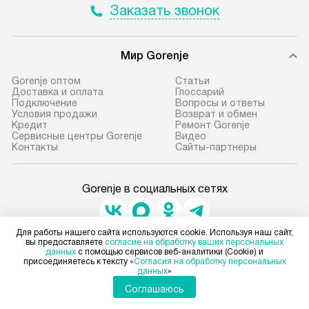
Заказать звонок
Мир Gorenje
Gorenje оптом
Cтатьи
Доставка и оплата
Глоссарий
Подключение
Вопросы и ответы
Условия продажи
Возврат и обмен
Кредит
Ремонт Gorenje
Сервисные центры Gorenje
Видео
Контакты
Сайты-партнеры
Gorenje в социальных сетях
Для работы нашего сайта используются cookie. Используя наш сайт,
вы предоставляете
согласие на обработку ваших персональных
Для физических лиц
данных
с помощью сервисов веб-аналитики (Cookie) и
shop@gorenje-ru.ru
присоединяетесь к тексту «
Согласия на обработку персональных
Для юридических лиц
данных
»
business@kvalitet.company
Соглашаюсь