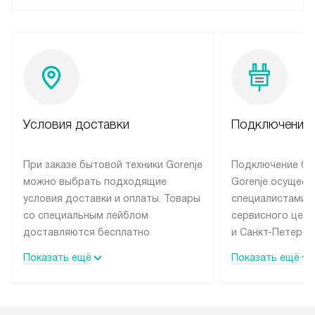
Условия доставки
Подключение 
При заказе бытовой техники Gorenje
Подключение бы
можно выбрать подходящие
Gorenje осущест
условия доставки и оплаты. Товары
специалистами 
со специальным лейблом
сервисного цент
доставляются бесплатно
и Санкт-Петербу
по Москве в пределах МКАД
со специальным
Показать ещё
Показать ещё
до подъезда, выезд за МКАД
подключается б
оплачивается дополнительно.
на готовые комм
Товар со статусом в наличии может
мастера за МКА