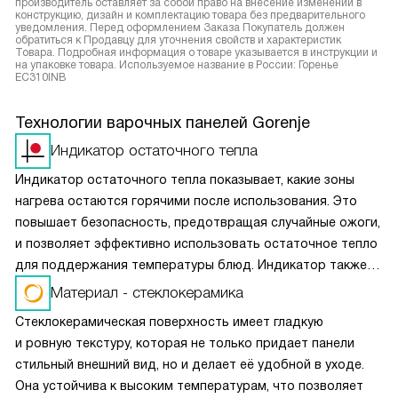
производитель оставляет за собой право на внесение изменений в
конструкцию, дизайн и комплектацию товара без предварительного
уведомления. Перед оформлением Заказа Покупатель должен
обратиться к Продавцу для уточнения свойств и характеристик
Товара. Подробная информация о товаре указывается в инструкции и
на упаковке товара. Используемое название в России: Горенье
EC310INB
Технологии варочных панелей Gorenje
Индикатор остаточного тепла
Индикатор остаточного тепла показывает, какие зоны
нагрева остаются горячими после использования. Это
повышает безопасность, предотвращая случайные ожоги,
и позволяет эффективно использовать остаточное тепло
для поддержания температуры блюд. Индикатор также
способствует экономии энергии, поскольку показывает,
Материал - стеклокерамика
когда можно продолжить готовить на оставшемся тепле.
Стеклокерамическая поверхность имеет гладкую
и ровную текстуру, которая не только придает панели
стильный внешний вид, но и делает её удобной в уходе.
Она устойчива к высоким температурам, что позволяет