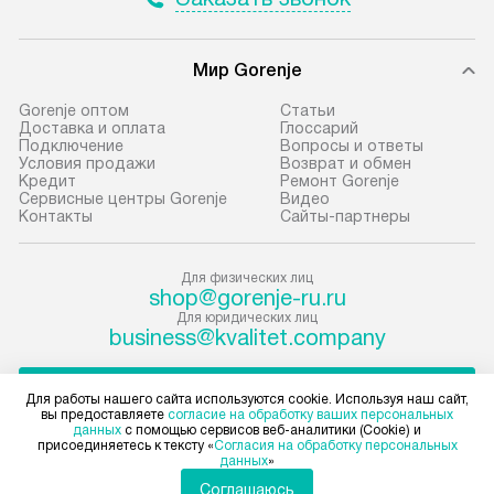
В оговоренный день служба
снятие упаковки
доставки доставит упакованный
и транспортиров
прибор до подъезда. Если
при необходимо
Мир Gorenje
требуется переместить прибор
отдельных часте
Gorenje оптом
Cтатьи
до двери квартиры или до места
монтируется в у
Доставка и оплата
Глоссарий
Подключение
Вопросы и ответы
установки, пожалуйста,
или на заранее 
Условия продажи
Возврат и обмен
предварительно согласуйте это
место с проверк
Кредит
Ремонт Gorenje
Сервисные центры Gorenje
Видео
с менеджером. За данную услугу
а затем подключ
Контакты
Сайты-партнеры
взимается дополнительная плата.
к существующим
Учитывайте габариты прибора, если
Производится пе
Для физических лиц
они не позволяют пронести чего
и краткая консу
shop@gorenje-ru.ru
через дверной проем,
по эксплуатации
Для юридических лиц
то сотрудники транспортной
установку не вх
business@kvalitet.company
службы не могут демонтировать
коммуникаций, 
дверцы, ручки или другие
материалы, нав
НАПИСАТЬ РУКОВОДСТВУ
Для работы нашего сайта используются cookie. Используя наш сайт,
выступающие элементы, так как
и перевешивание
вы предоставляете
согласие на обработку ваших персональных
данных
с помощью сервисов веб-аналитики (Cookie) и
в будущем это может привести
Профессиональ
Политика конфиденциальности
присоединяетесь к тексту «
Согласия на обработку персональных
данных
»
к отказу в проведении ремонта
и регулярное об
Условия продажи
Карта сайта
Соглашаюсь
по гарантии. Перед заказом
предотвращают