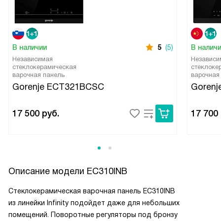
В наличии
5
(5)
В налич
Независимая
Независи
стеклокерамическая
стеклоке
варочная панель
варочная
Gorenje ECT321BCSC
Goren
17 500
руб.
17 700
Описание модели
EC310INB
Стеклокерамическая варочная панель EC310INB
из линейки Infinity подойдет даже для небольших
помещений. Поворотные регуляторы под бронзу