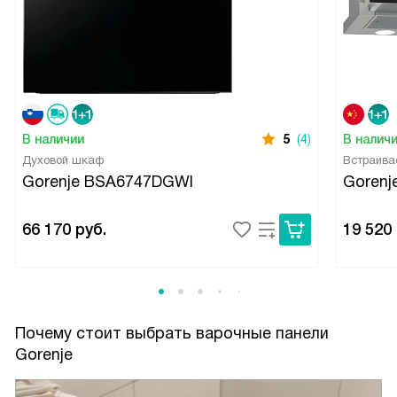
В наличии
5
(4)
В налич
Духовой шкаф
Встраива
Gorenje BSA6747DGWI
Gorenj
66 170
руб.
19 520
Почему стоит выбрать варочные панели
Gorenje