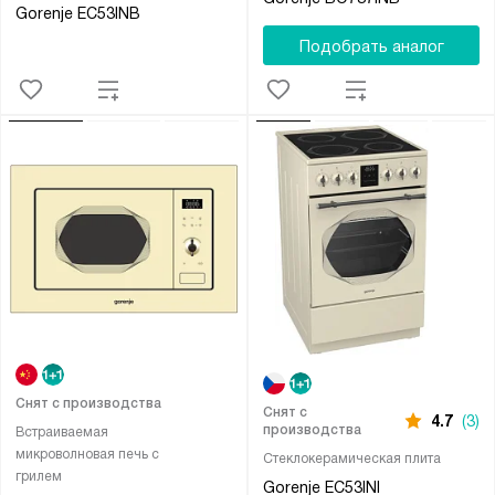
Gorenje EC53INB
Подобрать аналог
Снят с производства
Снят с
4.7
(3)
производства
Встраиваемая
микроволновая печь с
Стеклокерамическая плита
грилем
Gorenje EC53INI