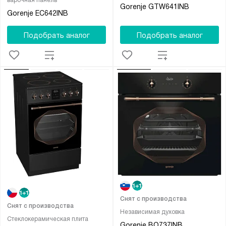
варочная панель
Gorenje GTW641INB
Gorenje EC642INB
Подобрать аналог
Подобрать аналог
Снят с производства
Снят с производства
Независимая духовка
Стеклокерамическая плита
Gorenje BO737INB