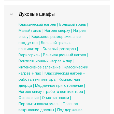
Духовые шкафы
Классический нагрев
Большой гриль
Малый гриль
Нагрев сверху
Нагрев
снизу
Бережное размораживание
продуктов
Большой гриль +
вентилятор
Быстрый разогрев
Вариогриль
Вентиляционный нагрев
Вентиляционный нагрев + пар
Интенсивное запекание
Классический
нагрев + пар
Классический нагрев +
работа вентилятора
Компактная
дверца
Медленное приготовление
Нагрев снизу + работа вентилятора
Освещение
Очистка паром
Пиролитическая эмаль
Плавное
закрывание дверцы
Поддержание