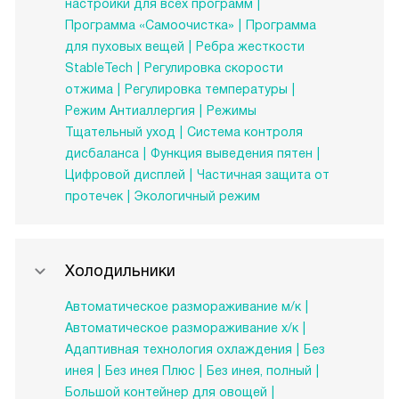
настройки для всех программ
Программа «Самоочистка»
Программа
для пуховых вещей
Ребра жесткости
StableTech
Регулировка скорости
отжима
Регулировка температуры
Режим Антиаллергия
Режимы
Тщательный уход
Система контроля
дисбаланса
Функция выведения пятен
Цифровой дисплей
Частичная защита от
протечек
Экологичный режим
Холодильники
Автоматическое размораживание м/к
Автоматическое размораживание х/к
Адаптивная технология охлаждения
Без
инея
Без инея Плюс
Без инея, полный
Большой контейнер для овощей