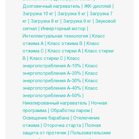
Долговечный нагреватель
ЖК-дисплей
Загрузка 10 кг
Загрузка 6 кг
Загрузка 7
кг
Загрузка 8 кг
Загрузка 9 кг
Звуковой
сигнал
Инверторный мотор
Интеллектуальная технология
Класс
отжима A
Класс отжима B
Класс
отжима C
Класс стирки A
Класс стирки
B
Класс стирки C
Класс
энергопотребления A–10%
Класс
энергопотребления A–20%
Класс
энергопотребления A–30%
Класс
энергопотребления A–40%
Класс
энергопотребления A–50%
Никелированный нагреватель
Ночная
программа
Обработка паром
Освещение барабана
Отключение
отжима
Отсрочка старта
Полная
защита от протечек
Пользовательские