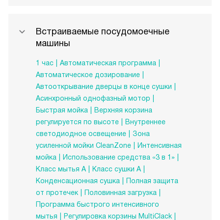
Встраиваемые посудомоечные
машины
1 час
Автоматическая программа
Автоматическое дозирование
Автооткрывание дверцы в конце сушки
Асинхронный однофазный мотор
Быстрая мойка
Верхняя корзина
регулируется по высоте
Внутреннее
светодиодное освещение
Зона
усиленной мойки CleanZone
Интенсивная
мойка
Использование средства «3 в 1»
Класс мытья A
Класс сушки A
Конденсационная сушка
Полная защита
от протечек
Половинная загрузка
Программа быстрого интенсивного
мытья
Регулировка корзины MultiClack