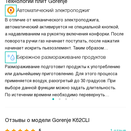
Технологии плит Gorenje
Автоматический электроподжиг
В отличие от механического электроподжига,
автоматический активируется не специальной кнопкой,
а надавливанием на рукоятку включения конфорки. После
поворота ручки газ начинает поступать, после нажатия
начинает искрить пьезоэлемент. Таким образом
вы получаете пламя движением одной руки, что важно
Бережное размораживание продуктов
для безопасности и попросту удобно.
Размораживание подготовит продукты к употреблению
или дальнейшему приготовлению. Для этого процесса
применяется воздух, разогретый до 30 градусов. При
выборе данной функции можно задать длительность.
По истечении времени необходимо перевернуть
размораживаемый продукт, помешать жидкое блюдо или
разделить смёрзшиеся куски.
Отзывы о модели Gorenje K62CLI
5
1 отзыв