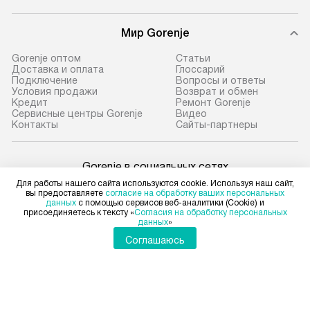
Мир Gorenje
Gorenje оптом
Cтатьи
Доставка и оплата
Глоссарий
Подключение
Вопросы и ответы
Условия продажи
Возврат и обмен
Кредит
Ремонт Gorenje
Сервисные центры Gorenje
Видео
Контакты
Сайты-партнеры
Gorenje в социальных сетях
Для работы нашего сайта используются cookie. Используя наш сайт,
вы предоставляете
согласие на обработку ваших персональных
данных
с помощью сервисов веб-аналитики (Cookie) и
присоединяетесь к тексту «
Согласия на обработку персональных
данных
»
Для физических лиц
shop@gorenje-ru.ru
Соглашаюсь
Для юридических лиц
business@kvalitet.company
НАПИСАТЬ РУКОВОДСТВУ