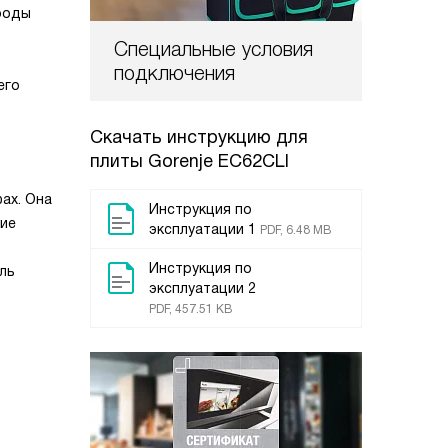
ороды
Специальные условия
подключения
его
Скачать инструкцию для
плиты
Gorenje EC62CLI
ах. Она
Инструкция по
вие
эксплуатации 1
PDF, 6.48 MB
Инструкция по
ль
эксплуатации 2
PDF, 457.51 KB