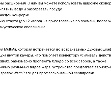
 зоны расширения. С ним вы можете использовать широкие сков
ипятить воду и разогревать посуду.
каждой конфорки.
у старта (до 12 часов), на приготовление по времени, после ч
 акустическое оповещение.
я MultiAir, которая встречается во встраиваемых духовых шкаф
уха внутри камеры, что помогает конвектору усиливать дейст
овнях, равномерно пропекать блюдо со всех сторон, а также
омимо различных видов жара, устройство предлагает вариогри
а тарелок WarmPlate для профессиональной сервировки.