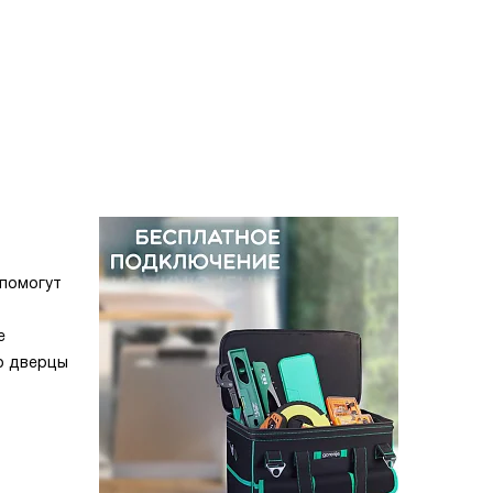
 помогут
е
ло дверцы