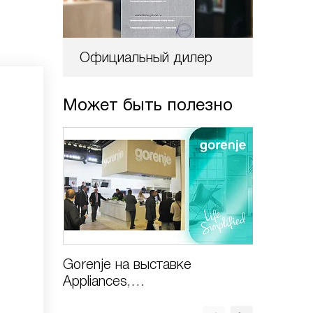
Официальный дилер
Может быть полезно
Gorenje на выставке
Газовая
Appliances,
включи
Design&Technologies