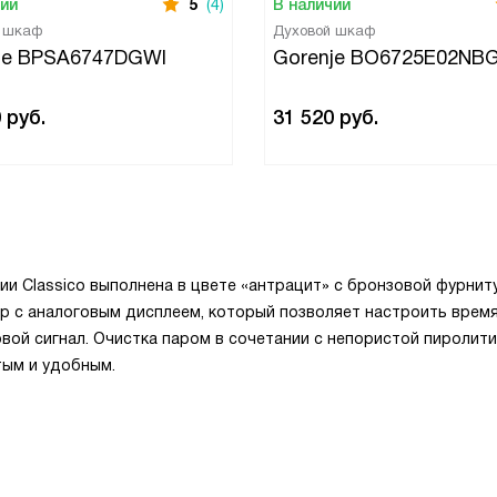
чии
5
(4)
В наличии
й шкаф
Духовой шкаф
je BPSA6747DGWI
Gorenje BO6725E02NB
0
руб.
31 520
руб.
ии Classico выполнена в цвете «антрацит» с бронзовой фурнит
 с аналоговым дисплеем, который позволяет настроить врем
вой сигнал. Очистка паром в сочетании с непористой пиролит
тым и удобным.