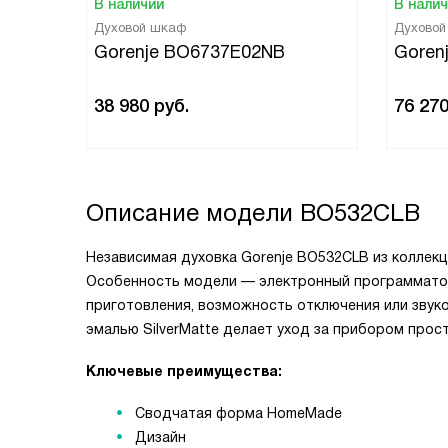
В наличии
В нали
Духовой шкаф
Духово
Gorenje BO6737E02NB
Goren
38 980
руб.
76 27
Описание модели
BO532CLB
Независимая духовка Gorenje BO532CLB из коллекц
Особенность модели — электронный программатор
приготовления, возможность отключения или звуко
эмалью SilverMatte делает уход за прибором прос
Ключевые преимущества:
Сводчатая форма HomeMade
Дизайн