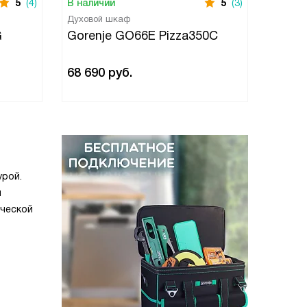
5
(4)
В наличии
5
(3)
В нали
Духовой шкаф
Духово
G
Gorenje GO66E Pizza350C
Gore
68 690
руб.
43 99
урой.
я
ической