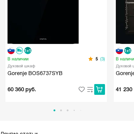
В наличии
5
(3)
В налич
Духовой шкаф
Духовой
Gorenje BOS6737SYB
Gorenj
60 360
руб.
41 230