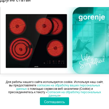
Другие статьи
9 августа 2025
Для работы нашего сайта используются cookie. Используя наш сайт,
вы предоставляете
согласие на обработку ваших персональных
Чем отличается индукционная варочная панель Gorenje
данных
с помощью сервисов веб-аналитики (Cookie) и
от электрической?
присоединяетесь к тексту «
Согласия на обработку персональных
данных
»
Соглашаюсь