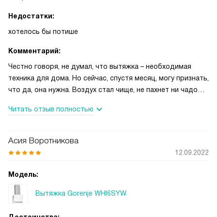
Недостатки:
хотелось бы потише
Комментарий:
Честно говоря, не думал, что вытяжка – необходимая
техника для дома. Но сейчас, спустя месяц, могу признать,
что да, она нужна. Воздух стал чище, не пахнет ни чадом,
ни луком каким-нибудь, ни рыбой. Все уходит в вытяжку, а
Читать отзыв полностью
оттуда в воздуховод и на улицу. Все капли жира оседают
на алюминиевом фильтре, который можно снять, вымыть и
поставить обратно. Скоро купим угольный фильтр, воздух
Асия Воротникова
будет очищаться и возвращаться обратно в помещение.
12.09.2022
Мы включаем вытяжку на разных скоростях, в
зависимости от того, что готовится на плите. У нас газ,
Модель:
поэтому лучше всего включать прибор всегда, даже когда
Вытяжка Gorenje WHI6SYW
просто кипятишь воду. Чтобы продукты горения с кухни
выходили. В этом случае хватает первой скорости. Ну, а
Достоинства: