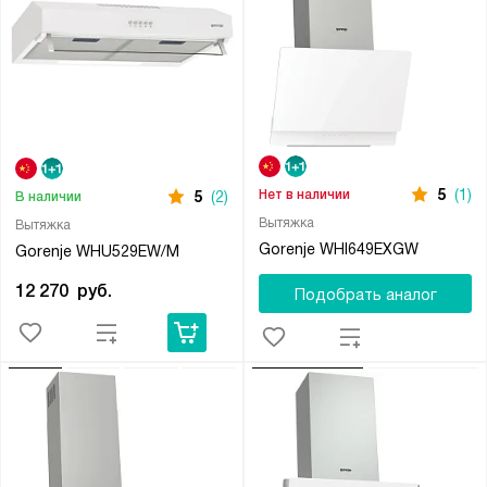
5
(1)
Нет в наличии
5
(2)
В наличии
Вытяжка
Вытяжка
Gorenje WHI649EXGW
Gorenje WHU529EW/M
12 270
руб.
Подобрать аналог