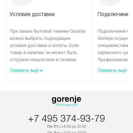
Условия доставки
Подключение 
При заказе бытовой техники Gorenje
Подключение бы
можно выбрать подходящие
Gorenje осущест
условия доставки и оплаты. Если
специалистами 
товар в наличии, он может быть
сервисного цент
отгружен покупателю в течение
Профессиональн
трех дней. Техника со специальным
гарантия долгой
Показать ещё
Показать ещё
лейблом доставляется бесплатно
эксплуатации те
по Москве и Санкт-Петербургу.
мастера за МКА
Выезд за МКАД и КАД
дополнительную 
оплачивается дополнительно.
Возможна доставка товаров по
России.
+7 495 374-93-79
Пн-Пт:
с 8:00 до 22:00