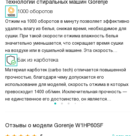
Технологии стиральных машин Gorenje
1000 оборотов
Отжим на 1000 оборотов в минуту позволяет эффективно
удалять влагу из белья, снижая время, необходимое для
сушки. При такой скорости отжима влажность белья
значительно уменьшается, что сокращает время сушки
на воздухе или в сушильной машине. Эта скорость
достаточно деликатна для большинства тканей,
Бак из карботека
минимизируя риск повреждений, что делает её идеальным
Материал карботек (carbo tech) отличается повышенной
вариантом для повседневной стирки и ухода за одеждой.
прочностью, благодаря чему допускается его
использование для моделей, скорость отжима в которых
превосходит 1400 об/мин. Исключительная прочность —
не единственное его достоинство, он является
надежным, гигиеничным и не подвержен коррозии.
Отзывы о модели Gorenje W1HP60SF