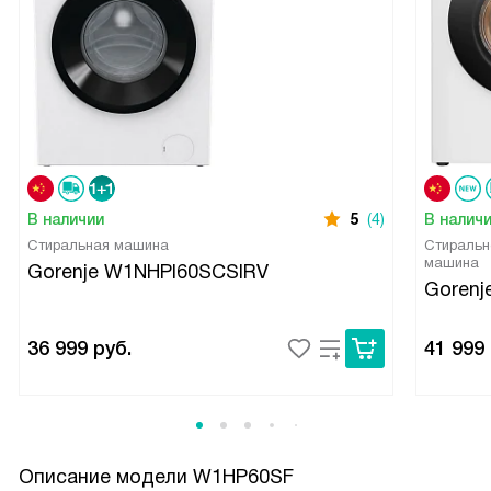
В наличии
5
(4)
В налич
Стиральная машина
Стиральн
машина
Gorenje W1NHPI60SCSIRV
Goren
36 999
руб.
41 999
Описание модели
W1HP60SF