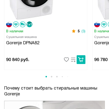
В наличии
5
(3)
В налич
Сушильная машина
Сушильн
Gorenje DPNA82
Gorenj
90 840
руб.
96 780
Почему стоит выбрать стиральные машины
Gorenje