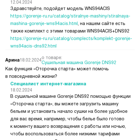
12.04.2024
Здравствуйте, подойдет модель WNS94ACIS
https://gorenje-ru.ru/catalog/stiralnye-mashiny/stiralnaya-
mashina-gorenje-wns94acis.html
, на нашем сайте есть
также комплект с этими товарами WNS94ACIS+DNS92
https://gorenje-ru.ru/catalog/complects/komplekt-gorenje-
wns94acis-dns92.html
о товаре:
Арина
18.02.2024
Сушильная машина Gorenje DNS92
Как функция «Отсрочка старта» может помочь
в повседневной жизни?
Специалист интернет-магазина
18.02.2024
В сушильной машине Gorenje DNS92 помощью функции
«Отсрочка старта», вы можете загрузить машину
бельем и установить начало сушки на более удобное
для вас время, например, чтобы белье было готово
к моменту вашего возвращения с работы или ночью,
чтобы воспользоваться более низкими тарифами