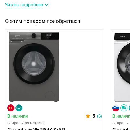
Читать подробнее
С этим товаром приобретают
В наличии
5
(3)
В налич
Стиральная машина
Стиральн