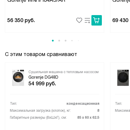
Gorenje WNHPI84AS/AR
Gorenj
56 350
руб.
69 430
С этим товаром сравнивают
Сушильная машина с тепловым насосом
Gorenje DG48D
54 999
руб.
Тип:
конденсационная
Тип:
Максимальная загрузка (хлопок), кг:
8
Максимал
Габаритные размеры (ВxШxГ), см:
85 х 60 х 62.5