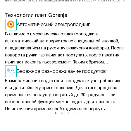
на упаковке товара. Используемое название в России: Горенье K537INI
Технологии плит Gorenje
Автоматический электроподжиг
В отличие от механического электроподжига,
автоматический активируется не специальной кнопкой,
а надавливанием на рукоятку включения конфорки. После
поворота ручки газ начинает поступать, после нажатия
начинает искрить пьезоэлемент. Таким образом
вы получаете пламя движением одной руки, что важно
Бережное размораживание продуктов
для безопасности и попросту удобно.
Размораживание подготовит продукты к употреблению
или дальнейшему приготовлению. Для этого процесса
применяется воздух, разогретый до 30 градусов. При
выборе данной функции можно задать длительность.
По истечении времени необходимо перевернуть
размораживаемый продукт, помешать жидкое блюдо или
разделить смёрзшиеся куски.