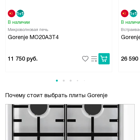
В наличии
В налич
Микроволновая печь
Встраива
Gorenje MO20A3T4
Gorenj
11 750
руб.
26 590
Почему стоит выбрать плиты Gorenje