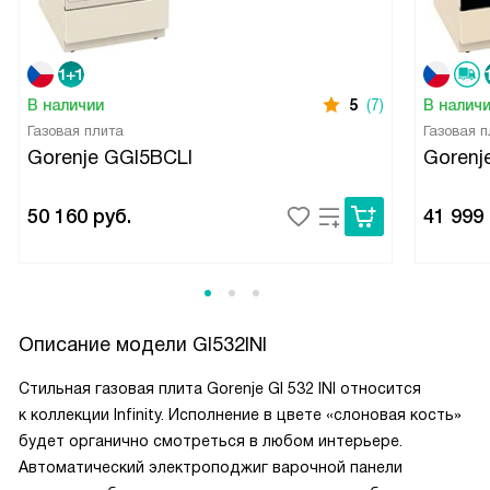
В наличии
5
(7)
В налич
Газовая плита
Газовая п
Gorenje GGI5BCLI
Gorenj
50 160
руб.
41 999
Описание модели
GI532INI
Стильная газовая плита Gorenje GI 532 INI относится
к коллекции Infinity. Исполнение в цвете «слоновая кость»
будет органично смотреться в любом интерьере.
Автоматический электроподжиг варочной панели