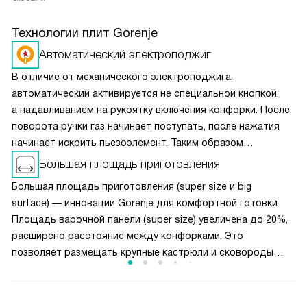
Технологии плит Gorenje
Автоматический электроподжиг
В отличие от механического электроподжига,
автоматический активируется не специальной кнопкой,
а надавливанием на рукоятку включения конфорки. После
поворота ручки газ начинает поступать, после нажатия
начинает искрить пьезоэлемент. Таким образом
вы получаете пламя движением одной руки, что важно
Большая площадь приготовления
для безопасности и попросту удобно.
Большая площадь приготовления (super size и big
surface) — инновации Gorenje для комфортной готовки.
Площадь варочной панели (super size) увеличена до 20%,
расширено расстояние между конфорками. Это
позволяет размещать крупные кастрюли и сковороды
одновременно, не мешая друг другу. Чугунные решётки
обеспечивают устойчивость посуды при перемещении.
Конструкция (super size) в духовках предлагает