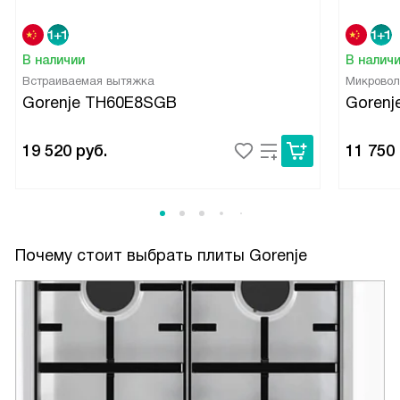
В наличии
В налич
Встраиваемая вытяжка
Микровол
Gorenje TH60E8SGB
Gorenj
19 520
руб.
11 750
Почему стоит выбрать плиты Gorenje