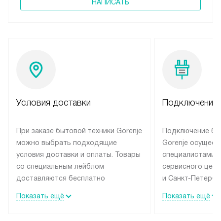
НАПИСАТЬ
Условия доставки
Подключение 
При заказе бытовой техники Gorenje
Подключение бы
можно выбрать подходящие
Gorenje осущест
условия доставки и оплаты. Товары
специалистами 
со специальным лейблом
сервисного цент
доставляются бесплатно
и Санкт-Петербу
по Москве в пределах МКАД
со специальным
Показать ещё
Показать ещё
до подъезда, выезд за МКАД
подключается б
оплачивается дополнительно.
на готовые комм