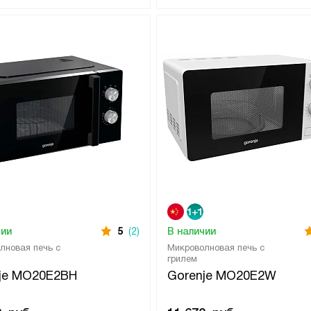
чии
5
(2)
В наличии
лновая печь с
Микроволновая печь с
грилем
je MO20E2BH
Gorenje MO20E2W