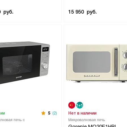
0
руб.
15 950
руб.
чии
5
(2)
Нет в наличии
лновая печь с
Микроволновая печь
Gorenje MO20E1HRL