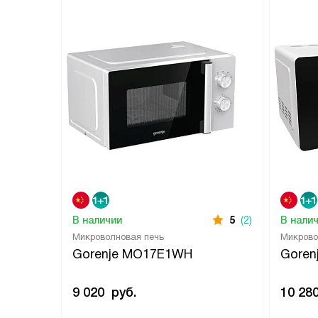
В наличии
5
(2)
В нали
Микроволновая печь
Микрово
Gorenje MO17E1WH
Goren
9 020
руб.
10 28