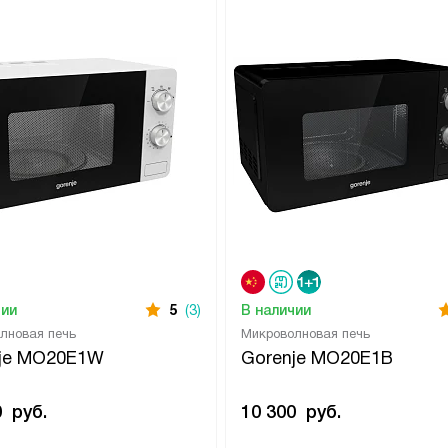
чии
5
(3)
В наличии
лновая печь
Микроволновая печь
je MO20E1W
Gorenje MO20E1B
0
руб.
10 300
руб.