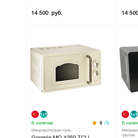
14 500
руб.
14 50
В наличии
5
(3)
В нали
Микроволновая печь
Микрово
грилем
Gorenje MO 4250 TCLI