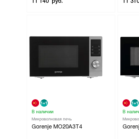
11 140
руб.
11 31
В наличии
В нали
Микроволновая печь
Микрово
Gorenje MO20A3T4
Gore