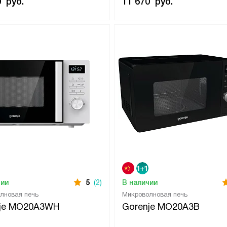
0
руб.
11 670
руб.
чии
5
(2)
В наличии
лновая печь
Микроволновая печь
nje MO20A3WH
Gorenje MO20A3B