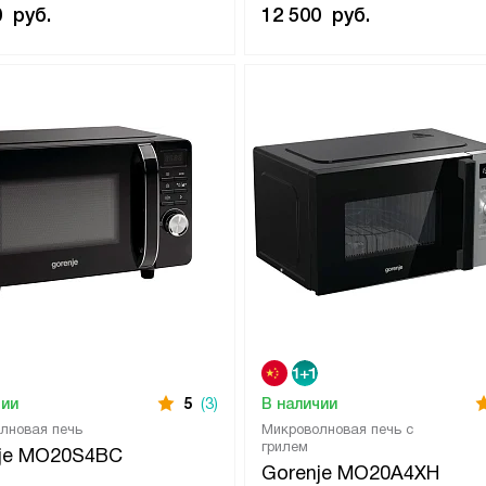
0
руб.
12 500
руб.
чии
5
(3)
В наличии
лновая печь
Микроволновая печь с
грилем
je MO20S4BC
Gorenje MO20A4XH