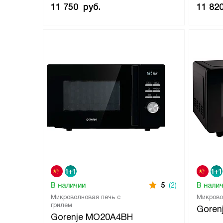
11 750
руб.
11 82
В наличии
5
(2)
В нали
Микроволновая печь с
Микрово
грилем
Goren
Gorenje MO20A4BH