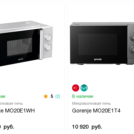
чии
5
(2)
В наличии
лновая печь
Микроволновая печь
nje MO20E1WH
Gorenje MO20E1T4
0
руб.
10 920
руб.