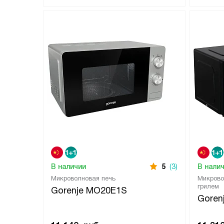
В наличии
5
(3)
В нали
Микроволновая печь
Микрово
грилем
Gorenje MO20E1S
Goren