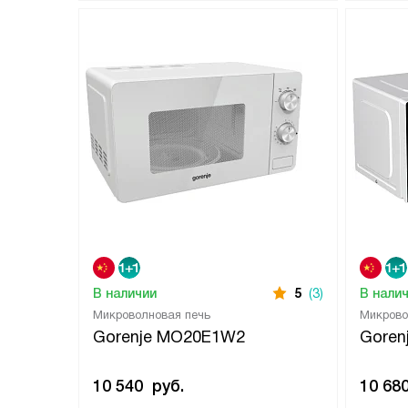
В наличии
5
(3)
В нали
Микроволновая печь
Микрово
Gorenje MO20E1W2
Gore
10 540
руб.
10 68