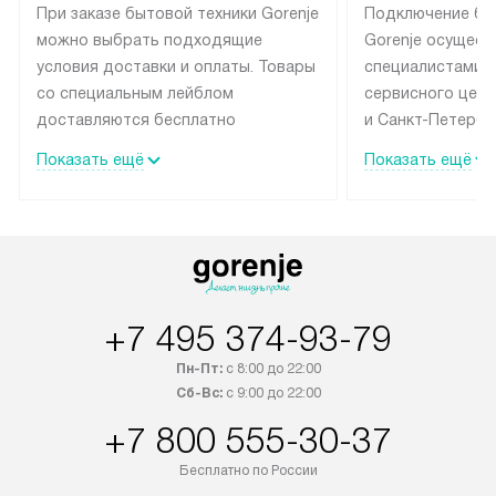
При заказе бытовой техники Gorenje
Подключение бы
можно выбрать подходящие
Gorenje осущест
условия доставки и оплаты. Товары
специалистами 
со специальным лейблом
сервисного цент
доставляются бесплатно
и Санкт-Петербу
по Москве в пределах МКАД
со специальным
Показать ещё
Показать ещё
до подъезда, выезд за МКАД
подключается б
оплачивается дополнительно.
на готовые комм
Товар со статусом в наличии может
мастера за МКА
быть отгружен покупателю
за дополнительн
в течение трех дней. Доставка
коммуникации п
в Санкт-Петербург и другие
наличие установ
+7 495 374-93-79
регионы осуществляется через
подключения к 
транспортную компанию. После
и канализации в
Пн-Пт:
с 8:00 до 22:00
100% предоплаты наша компания
от категории те
Сб-Вс:
с 9:00 до 22:00
бесплатно доставляет заказ
дополнительных 
+7 800 555-30-37
до представительства
определяется со
транспортной компании в городе
который можно 
Бесплатно по России
Москва. Пожалуйста, уточняйте
на нашем сайте 