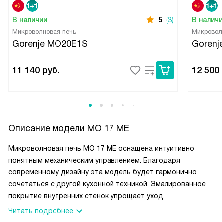
В наличии
5
(3)
В налич
Микроволновая печь
Микровол
Gorenje MO20E1S
Gorenj
11 140
руб.
12 500
Описание модели
MO 17 ME
Микроволновая печь MO 17 ME оснащена интуитивно
понятным механическим управлением. Благодаря
современному дизайну эта модель будет гармонично
сочетаться с другой кухонной техникой. Эмалированное
покрытие внутренних стенок упрощает уход.
Читать подробнее