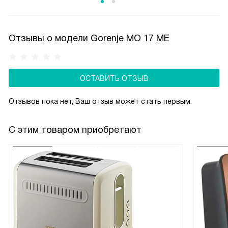
Устойчиво к перепадам температур, не выгорает
и не желтеет со временем. Хотя уступает нержавейке
в долговечности при агрессивном уходе, эмаль — более
Отзывы о модели Gorenje MO 17 ME
бюджетный и тихий вариант (не гремит при касании
посуды). Подходит для повседневного использования,
особенно в сочетании с функцией очистки паром
ОСТАВИТЬ ОТЗЫВ
AquaClean.
Отзывов пока нет, Ваш отзыв может стать первым.
С этим товаром приобретают