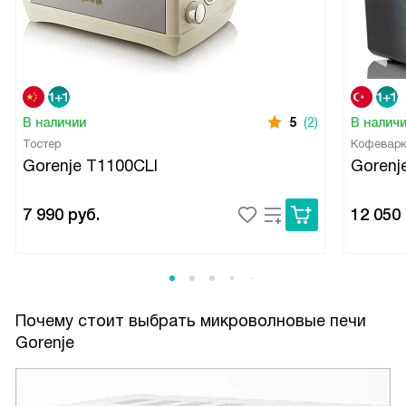
В наличии
5
(2)
В налич
Тостер
Кофевар
Gorenje T1100CLI
Gorenj
7 990
руб.
12 050
Почему стоит выбрать микроволновые печи
Gorenje