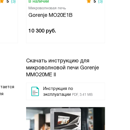
5
(3)
В наличии
5
(3)
В нали
Микроволновая печь
Микров
Gorenje MO20E1B
Gore
10 300
руб.
10 92
Скачать инструкцию для
микроволновой печи
Gorenje
MMO20ME II
етается
Инструкция по
ля
эксплуатации
PDF, 3.41 MB