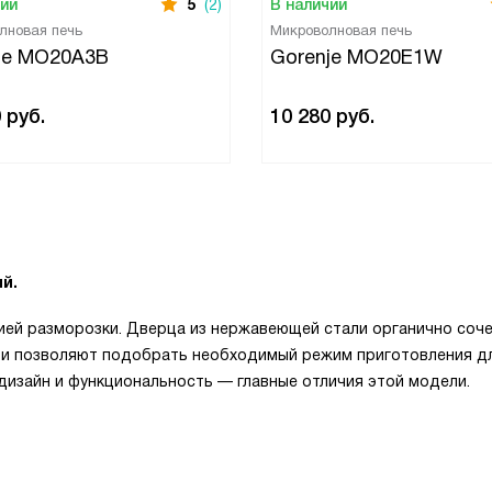
чии
5
(2)
В наличии
лновая печь
Микроволновая печь
je MO20A3B
Gorenje MO20E1W
0
руб.
10 280
руб.
й.
ией разморозки. Дверца из нержавеющей стали органично соч
сти позволяют подобрать необходимый режим приготовления д
дизайн и функциональность — главные отличия этой модели.