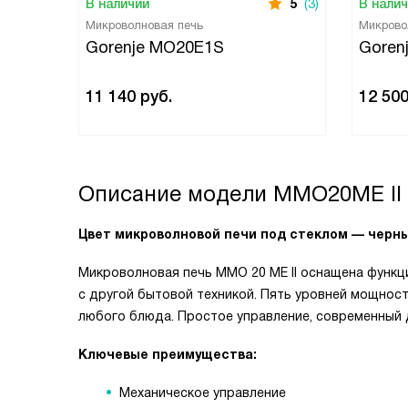
В наличии
5
(3)
В нали
Микроволновая печь
Микрово
Gorenje MO20E1S
Goren
11 140
руб.
12 50
Описание модели
MMO20ME II
Цвет микроволновой печи под стеклом — черны
Микроволновая печь MMO 20 ME II оснащена функц
с другой бытовой техникой. Пять уровней мощно
любого блюда. Простое управление, современный 
Ключевые преимущества:
Механическое управление