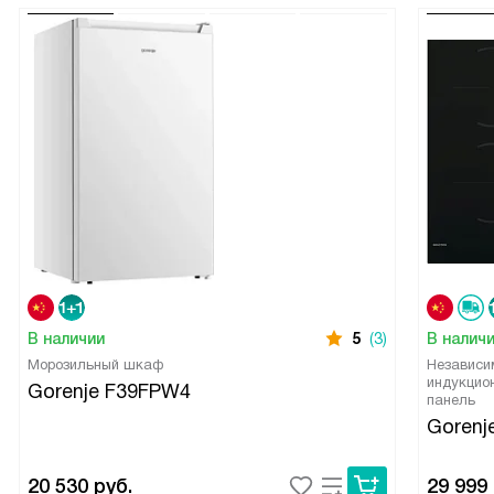
В наличии
5
(3)
В налич
Морозильный шкаф
Независи
индукцио
Gorenje F39FPW4
панель
Gorenj
20 530
руб.
29 999