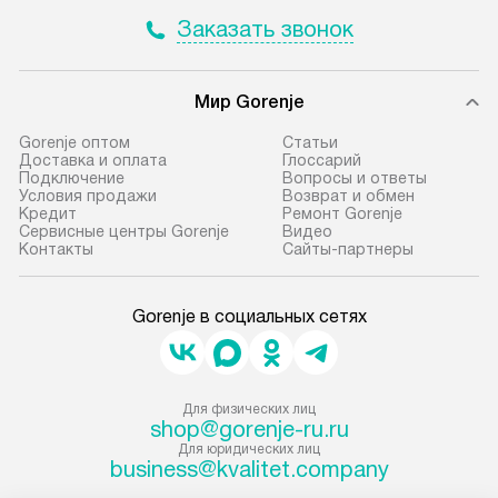
оформлении заказа.
Заказать звонок
Стандартная уст
В оговоренный день служба
снятие упаковки
доставки доставит упакованный
и транспортиров
Мир Gorenje
прибор до подъезда. Если
при необходимо
требуется переместить прибор
отдельных часте
Gorenje оптом
Cтатьи
Доставка и оплата
Глоссарий
до двери квартиры или до места
монтируется в у
Подключение
Вопросы и ответы
установки, пожалуйста,
или на заранее 
Условия продажи
Возврат и обмен
Кредит
Ремонт Gorenje
предварительно согласуйте это
место с проверк
Сервисные центры Gorenje
Видео
с менеджером. За данную услугу
а затем подключ
Контакты
Сайты-партнеры
взимается дополнительная плата.
к существующим
Учитывайте габариты прибора, если
Производится пе
Gorenje в социальных сетях
они не позволяют пронести чего
и краткая консу
через дверной проем,
по эксплуатации
то сотрудники транспортной
установку не вх
службы не могут демонтировать
коммуникаций, 
Для физических лиц
shop@gorenje-ru.ru
дверцы, ручки или другие
материалы, нав
Для юридических лиц
выступающие элементы, так как
и перевешивание
business@kvalitet.company
в будущем это может привести
Профессиональ