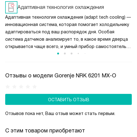
поддерживается сухой холод, что может привести
Адаптивная технология охлаждения
к высушиванию продуктов. Поэтому в морозилках
Адаптивная технология охлаждения (adapt tech cooling) —
с автоматическим размораживанием рекомендуется мясо
инновационная система, которая помогает холодильнику
и рыбу хранить в упаковке.
адаптироваться под ваш распорядок дня. Особая
система датчиков анализирует то, в какое время дверца
открывается чаще всего, и умный прибор самостоятельно
начинает понижать температуру внутри на этот период.
Это позволяет не допустить нагревания продуктов,
находящихся внутри, снизить нагрузку на компрессор
Отзывы о модели Gorenje NRK 6201 MX-O
и оптимизировать затраты электроэнергии.
ОСТАВИТЬ ОТЗЫВ
Отзывов пока нет, Ваш отзыв может стать первым.
С этим товаром приобретают