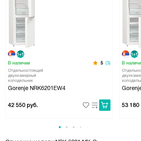
В наличии
5
(3)
В налич
Отдельностоящий
Отдельно
двухкамерный
двухкаме
холодильник
холодиль
Gorenje NRK6201EW4
Gorenj
42 550
руб.
53 180