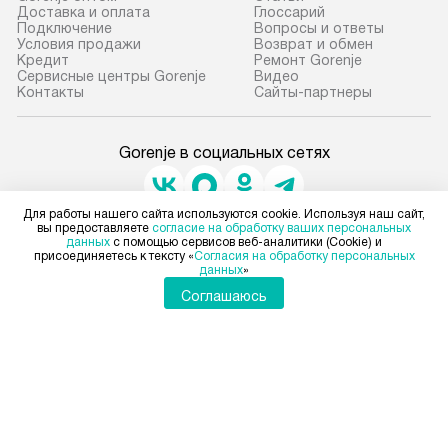
Мир Gorenje
Gorenje оптом
Cтатьи
Доставка и оплата
Глоссарий
Подключение
Вопросы и ответы
Условия продажи
Возврат и обмен
Кредит
Ремонт Gorenje
Сервисные центры Gorenje
Видео
Контакты
Сайты-партнеры
Для работы нашего сайта используются cookie. Используя наш сайт,
вы предоставляете
согласие на обработку ваших персональных
данных
с помощью сервисов веб-аналитики (Cookie) и
Gorenje в социальных сетях
присоединяетесь к тексту «
Согласия на обработку персональных
данных
»
Соглашаюсь
Для физических лиц
shop@gorenje-ru.ru
Для юридических лиц
business@kvalitet.company
НАПИСАТЬ РУКОВОДСТВУ