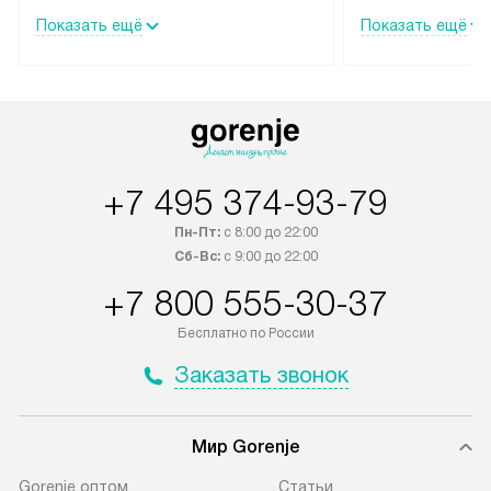
можно выбрать подходящие
Gorenje осущест
условия доставки и оплаты. Если
специалистами 
товар в наличии, он может быть
сервисного цент
отгружен покупателю в течение
Профессиональн
трех дней. Техника со специальным
гарантия долгой
Показать ещё
Показать ещё
лейблом доставляется бесплатно
эксплуатации те
по Москве и Санкт-Петербургу.
мастера за МКА
Выезд за МКАД и КАД
дополнительную 
оплачивается дополнительно.
Возможна доставка товаров по
России.
+7 495 374-93-79
Пн-Пт:
с 8:00 до 22:00
Сб-Вс:
с 9:00 до 22:00
+7 800 555-30-37
Бесплатно по России
Заказать звонок