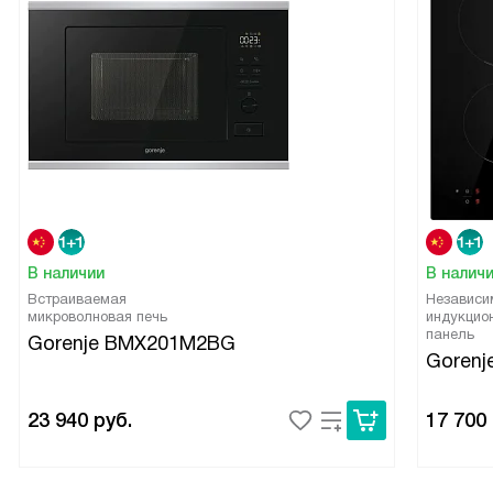
В наличии
В налич
Встраиваемая
Независи
микроволновая печь
индукцио
панель
Gorenje BMX201M2BG
Gorenj
23 940
руб.
17 700