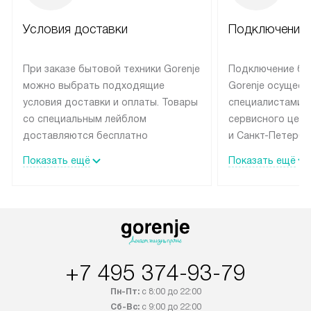
Условия доставки
Подключение 
При заказе бытовой техники Gorenje
Подключение бы
можно выбрать подходящие
Gorenje осущест
условия доставки и оплаты. Товары
специалистами 
со специальным лейблом
сервисного цент
доставляются бесплатно
и Санкт-Петербу
по Москве в пределах МКАД
со специальным
Показать ещё
Показать ещё
до подъезда, выезд за МКАД
подключается б
оплачивается дополнительно.
на готовые комм
Товар со статусом в наличии может
мастера за МКА
быть отгружен покупателю
за дополнительн
в течение трех дней. Доставка
коммуникации п
в Санкт-Петербург и другие
наличие установ
+7 495 374-93-79
регионы осуществляется через
подключения к 
транспортную компанию. После
и канализации в
Пн-Пт:
с 8:00 до 22:00
100% предоплаты наша компания
от категории те
Сб-Вс:
с 9:00 до 22:00