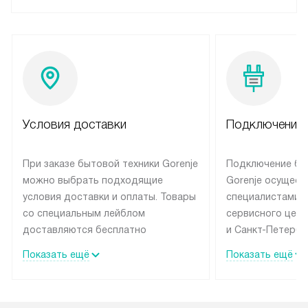
Условия доставки
Подключение 
При заказе бытовой техники Gorenje
Подключение бы
можно выбрать подходящие
Gorenje осущест
условия доставки и оплаты. Товары
специалистами 
со специальным лейблом
сервисного цент
доставляются бесплатно
и Санкт-Петербу
по Москве в пределах МКАД
со специальным
Показать ещё
Показать ещё
до подъезда, выезд за МКАД
подключается б
оплачивается дополнительно.
на готовые комм
Товар со статусом в наличии может
мастера за МКА