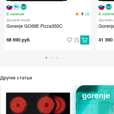
В наличии
5
(3)
В налич
Духовой шкаф
Духовой
Gorenje GO66E Pizza350C
Gorenj
68 690
руб.
41 390
Другие статьи