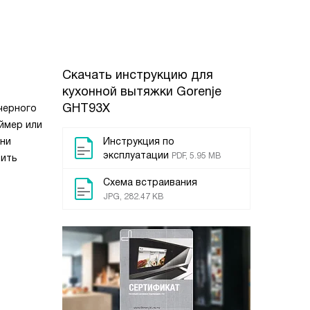
Скачать инструкцию для
кухонной вытяжки
Gorenje
GHT93X
черного
ймер или
ени
Инструкция по
эксплуатации
PDF, 5.95 MB
вить
Схема встраивания
JPG, 282.47 KB