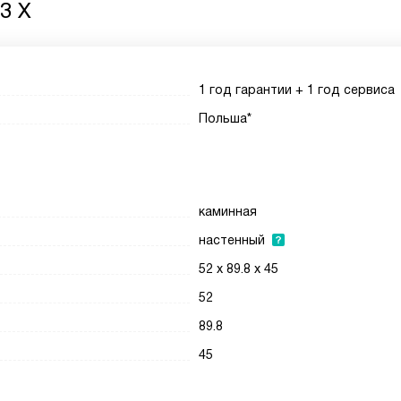
3 X
1 год гарантии + 1 год сервиса
Польша*
каминная
настенный
52 x 89.8 x 45
52
89.8
45