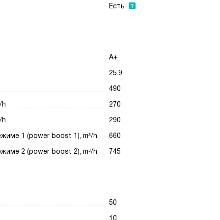
Есть
А+
25.9
490
/h
270
/h
290
име 1 (power boost 1), m³/h
660
име 2 (power boost 2), m³/h
745
50
10