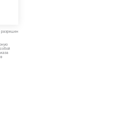
в разрешен
ерную
 собой
аказа
 в