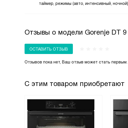
таймер, режимы (авто, интенсивный, ночной)
а также контролировать остаточный ход
и напоминания о замене фильтров. Некотор
модели оснащены датчиками дыма и пара 
Отзывы о модели Gorenje DT 
автоматически подстраивают мощность по
загрязнённость воздуха. Удобны отсрочка
выключения и подсветка с регулировкой ярк
ОСТАВИТЬ ОТЗЫВ
Электроника экономит энергию, снижает ш
и продлевает срок службы мотора.
Отзывов пока нет, Ваш отзыв может стать первым.
С этим товаром приобретают