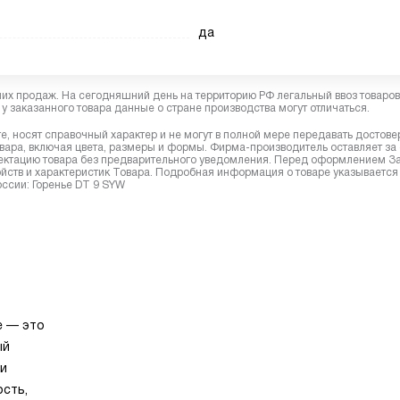
да
них продаж. На сегодняшний день на территорию РФ легальный ввоз товаро
у заказанного товара данные о стране производства могут отличаться.
, носят справочный характер и не могут в полной мере передавать достов
вара, включая цвета, размеры и формы. Фирма-производитель оставляет за
лектацию товара без предварительного уведомления. Перед оформлением З
йств и характеристик Товара. Подробная информация о товаре указывается
оссии: Горенье DT 9 SYW
e — это
ый
ли
сть,