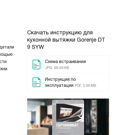
Скачать инструкцию для
кухонной вытяжки
Gorenje DT
9 SYW
 детали
омощью
сти
Схема встраивания
JPG, 66.49 KB
хни.
Инструкция по
эксплуатации
PDF, 3.36 MB