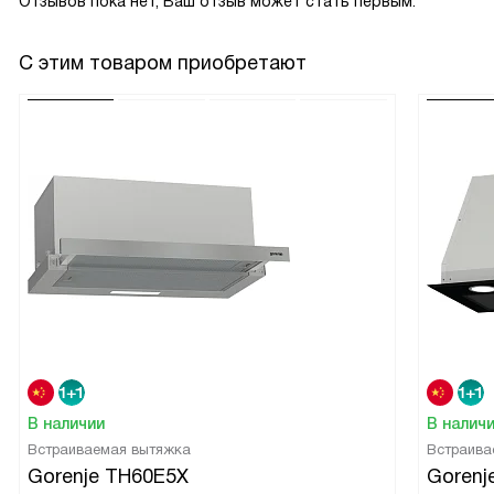
Отзывов пока нет, Ваш отзыв может стать первым.
С этим товаром приобретают
В наличии
В налич
Встраиваемая вытяжка
Встраива
Gorenje TH60E5X
Gorenj