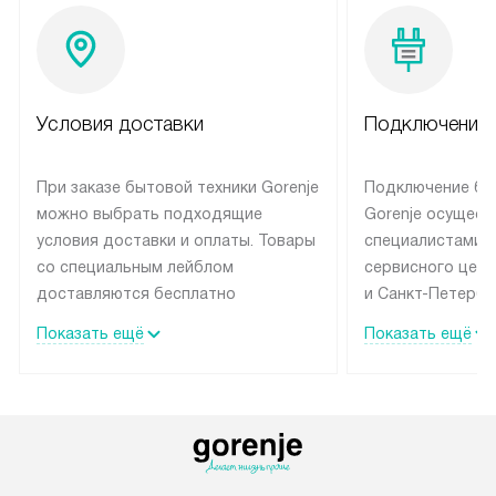
Условия доставки
Подключение 
При заказе бытовой техники Gorenje
Подключение бы
можно выбрать подходящие
Gorenje осущест
условия доставки и оплаты. Товары
специалистами 
со специальным лейблом
сервисного цент
доставляются бесплатно
и Санкт-Петербу
по Москве в пределах МКАД
со специальным
Показать ещё
Показать ещё
до подъезда, выезд за МКАД
подключается б
оплачивается дополнительно.
на готовые комм
Товар со статусом в наличии может
мастера за МКА
быть отгружен покупателю
за дополнительн
в течение трех дней. Доставка
коммуникации п
в Санкт-Петербург и другие
наличие установ