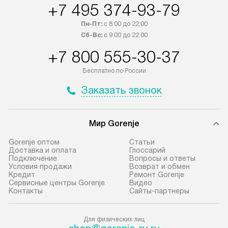
регионы осуществляется через
подключения к 
+7 495 374-93-79
транспортную компанию. После
и канализации в
Пн-Пт:
с 8:00 до 22:00
100% предоплаты наша компания
от категории те
Сб-Вс:
с 9:00 до 22:00
бесплатно доставляет заказ
дополнительных 
+7 800 555-30-37
до представительства
определяется со
транспортной компании в городе
который можно 
Бесплатно по России
Москва. Пожалуйста, уточняйте
на нашем сайте 
Заказать звонок
условия доставки у менеджера при
«Подключение».
оформлении заказа.
Стандартная уст
В оговоренный день служба
снятие упаковки
Мир Gorenje
доставки доставит упакованный
и транспортиров
Gorenje оптом
Cтатьи
прибор до подъезда. Если
при необходимо
Доставка и оплата
Глоссарий
Подключение
Вопросы и ответы
требуется переместить прибор
отдельных часте
Условия продажи
Возврат и обмен
до двери квартиры или до места
монтируется в у
Кредит
Ремонт Gorenje
Сервисные центры Gorenje
Видео
установки, пожалуйста,
или на заранее 
Контакты
Сайты-партнеры
предварительно согласуйте это
место с проверк
с менеджером. За данную услугу
а затем подключ
Для физических лиц
взимается дополнительная плата.
к существующим