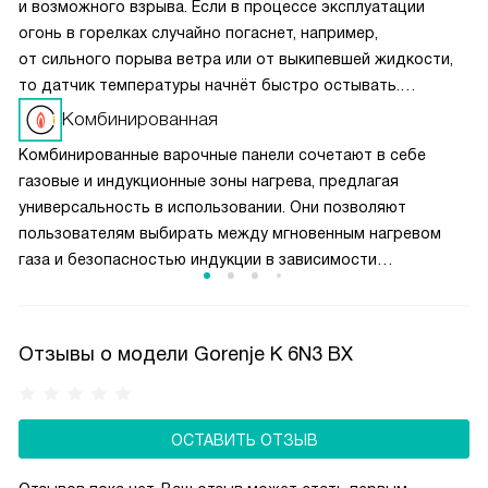
и возможного взрыва. Если в процессе эксплуатации
огонь в горелках случайно погаснет, например,
от сильного порыва ветра или от выкипевшей жидкости,
то датчик температуры начнёт быстро остывать.
Он передаст сигнал на модуль, который перекрывает
Комбинированная
подачу газа. Эта функция обычно срабатывает в течение
Комбинированные варочные панели сочетают в себе
10 секунд после затухания пламени.
газовые и индукционные зоны нагрева, предлагая
универсальность в использовании. Они позволяют
пользователям выбирать между мгновенным нагревом
газа и безопасностью индукции в зависимости
от потребностей. Это идеальное решение для тех, кто
хочет сочетать традиционные и современные методы
приготовления.
Отзывы о модели Gorenje K 6N3 BX
ОСТАВИТЬ ОТЗЫВ