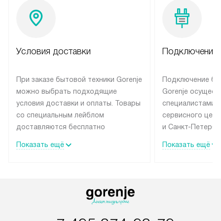
Условия доставки
Подключение 
При заказе бытовой техники Gorenje
Подключение бы
можно выбрать подходящие
Gorenje осущест
условия доставки и оплаты. Товары
специалистами 
со специальным лейблом
сервисного цент
доставляются бесплатно
и Санкт-Петербу
по Москве в пределах МКАД
со специальным
Показать ещё
Показать ещё
до подъезда, выезд за МКАД
подключается б
оплачивается дополнительно.
на готовые комм
Товар со статусом в наличии может
мастера за МКА
быть отгружен покупателю
за дополнительн
в течение трех дней. Доставка
коммуникации п
в Санкт-Петербург и другие
наличие установ