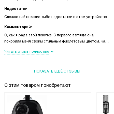
Недостатки:
Сложно найти какие-либо недостатки в этом устройстве.
Комментарий:
О, как я рада этой покупке! С первого взгляда она
покорила меня своим стильным фиолетовым цветом. Как
только я принесла ее домой, сразу же решила испытать
Читать отзыв полностью
на своих любимых шторах, которые были в складках после
стирки. И что вы думаете? Эта техника справилась на ура!
Вертикальное отпаривание - это просто спасение для
ПОКАЗАТЬ ЕЩЁ ОТЗЫВЫ
меня. Теперь мне не нужно каждый раз снимать шторы и
гладить их на доске.
С этим товаром приобретают
А еще мне очень понравилась функция самоочистки. Это
так удобно! Я не думала, что когда-нибудь скажу это, но
стирка и глажка стали для меня не такими уж и
неприятными обязанностями.