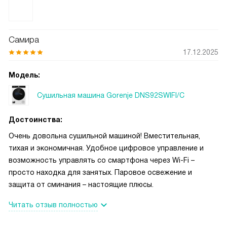
счета стали приятнее. Интерфейс простой: цифровой
дисплей и кнопки старт/пауза понятны с первого
включения, индикатор времени до конца цикла помогает
Самира
планировать дела. Нравится набор программ: есть
17.12.2025
быстрый цикл на сорок минут, режим для шерсти и
деликатных тканей, экспресс и «освежение» для вещей,
Модель:
которые не требуют полной сушки.
Сушильная машина Gorenje DNS92SWIFI/C
Достоинства:
Очень довольна сушильной машиной! Вместительная,
тихая и экономичная. Удобное цифровое управление и
возможность управлять со смартфона через Wi-Fi –
просто находка для занятых. Паровое освежение и
защита от сминания – настоящие плюсы.
Читать отзыв полностью