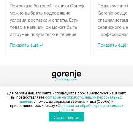
При заказе бытовой техники Gorenje
Подключение бы
можно выбрать подходящие
Gorenje осущест
условия доставки и оплаты. Если
специалистами 
товар в наличии, он может быть
сервисного цент
отгружен покупателю в течение
Профессиональн
трех дней. Техника со специальным
гарантия долгой
Показать ещё
Показать ещё
лейблом доставляется бесплатно
эксплуатации те
по Москве и Санкт-Петербургу.
мастера за МКА
Выезд за МКАД и КАД
дополнительную 
оплачивается дополнительно.
Возможна доставка товаров по
России.
+7 495 374-93-79
Для работы нашего сайта используются cookie. Используя наш сайт,
вы предоставляете
согласие на обработку ваших персональных
Пн-Пт:
с 8:00 до 22:00
данных
с помощью сервисов веб-аналитики (Cookie) и
присоединяетесь к тексту «
Согласия на обработку персональных
Сб-Вс:
с 9:00 до 22:00
данных
»
Соглашаюсь
+7 800 555-30-37
Бесплатно по России