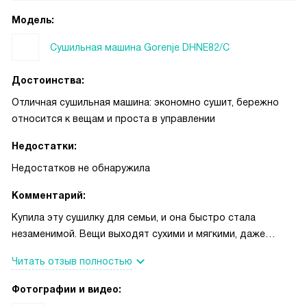
Модель:
Сушильная машина Gorenje DHNE82/C
Достоинства:
Отличная сушильная машина: экономно сушит, бережно
относится к вещам и проста в управлении
Недостатки:
Недостатков не обнаружила
Комментарий:
Купила эту сушилку для семьи, и она быстро стала
незаменимой. Вещи выходят сухими и мягкими, даже
тонкие рубашки и детские вещи не пересушиваются —
Читать отзыв полностью
заметно работает датчик влажности и настройка степени
сушки. За счет теплового насоса расход электричества
Фотографии и видео:
чувствительно меньше, чем у старой модели, поэтому