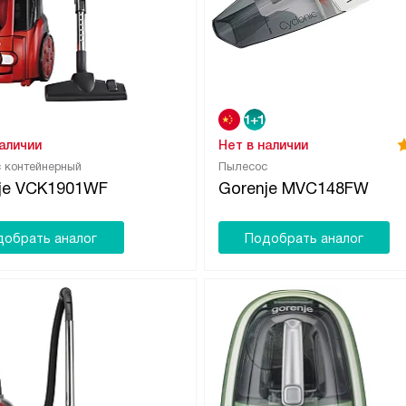
наличии
Нет в наличии
 контейнерный
Пылесос
je VCK1901WF
Gorenje MVC148FW
добрать аналог
Подобрать аналог