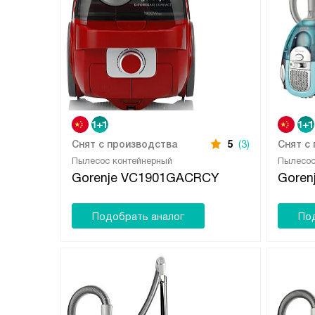
Снят с производства
5
(3)
Снят с
Пылесос контейнерный
Пылесос
Gorenje VC1901GACRCY
Goren
Подобрать аналог
По