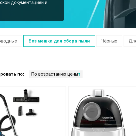
еской документацией и
оводные
Без мешка для сбора пыли
Чёрные
Дл
ровать по:
По возрастанию цены