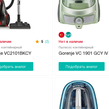
наличии
5
(2)
Нет в наличии
 контейнерный
Пылесос контейнерный
je VC2101BKCY
Gorenje VC 1901 GCY IV
добрать аналог
Подобрать аналог