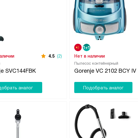
наличии
4.5
(2)
Нет в наличии
с
Пылесос контейнерный
je SVC144FBK
Gorenje VC 2102 BCY IV
добрать аналог
Подобрать аналог