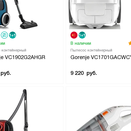
чии
В наличии
 контейнерный
Пылесос контейнерный
je VC1902G2AHGR
Gorenje VC1701GACWC
руб.
9 220
руб.