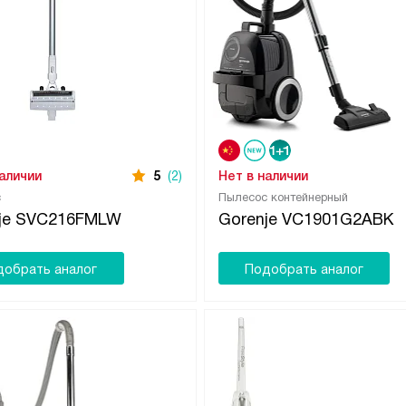
наличии
5
(2)
Нет в наличии
с
Пылесос контейнерный
je SVC216FMLW
Gorenje VC1901G2ABK
добрать аналог
Подобрать аналог