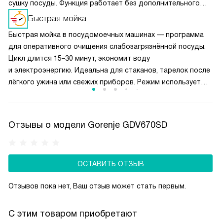
сушку посуды. Функция работает без дополнительного
расхода электроэнергии.
Быстрая мойка
Быстрая мойка в посудомоечных машинах — программа
для оперативного очищения слабозагрязнённой посуды.
Цикл длится 15–30 минут, экономит воду
и электроэнергию. Идеальна для стаканов, тарелок после
лёгкого ужина или свежих приборов. Режим использует
интенсивное ополаскивание при повышенной
температуре, но без длительного замачивания.
Не подходит для засохших остатков или жирной
Отзывы о модели Gorenje GDV670SD
посуды — выбирайте стандартные программы.
ОСТАВИТЬ ОТЗЫВ
Отзывов пока нет, Ваш отзыв может стать первым.
С этим товаром приобретают