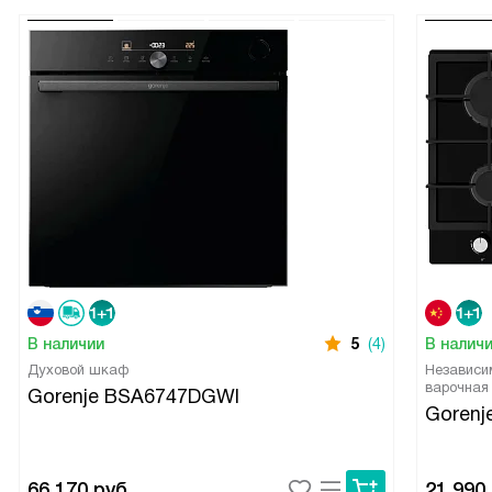
В наличии
5
(4)
В налич
Духовой шкаф
Независи
варочная
Gorenje BSA6747DGWI
Gorenj
66 170
руб.
21 990