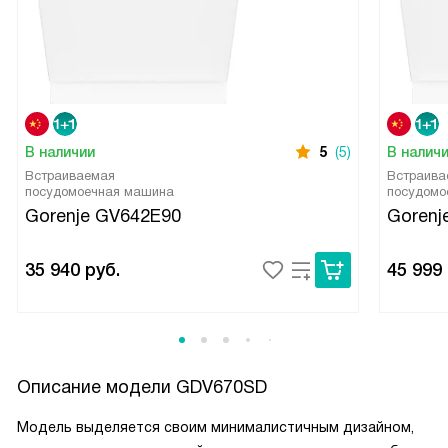
В наличии
5
(5)
В налич
Встраиваемая
Встраива
посудомоечная машина
посудомо
Gorenje GV642E90
Gorenj
35 940
руб.
45 999
Описание модели
GDV670SD
Модель выделяется своим минималистичным дизайном,