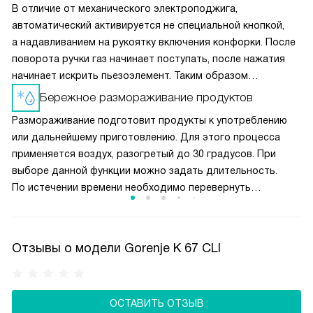
В отличие от механического электроподжига,
автоматический активируется не специальной кнопкой,
а надавливанием на рукоятку включения конфорки. После
поворота ручки газ начинает поступать, после нажатия
начинает искрить пьезоэлемент. Таким образом
вы получаете пламя движением одной руки, что важно
Бережное размораживание продуктов
для безопасности и попросту удобно.
Размораживание подготовит продукты к употреблению
или дальнейшему приготовлению. Для этого процесса
применяется воздух, разогретый до 30 градусов. При
выборе данной функции можно задать длительность.
По истечении времени необходимо перевернуть
размораживаемый продукт, помешать жидкое блюдо или
разделить смёрзшиеся куски.
Отзывы о модели Gorenje K 67 CLI
ОСТАВИТЬ ОТЗЫВ