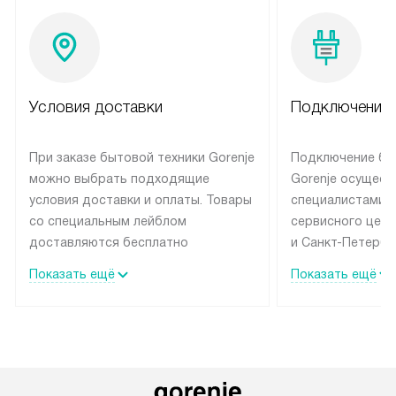
Условия доставки
Подключение 
При заказе бытовой техники Gorenje
Подключение бы
можно выбрать подходящие
Gorenje осущест
условия доставки и оплаты. Товары
специалистами 
со специальным лейблом
сервисного цент
доставляются бесплатно
и Санкт-Петербу
по Москве в пределах МКАД
со специальным
Показать ещё
Показать ещё
до подъезда, выезд за МКАД
подключается б
оплачивается дополнительно.
на готовые комм
Товар со статусом в наличии может
мастера за МКА
быть отгружен покупателю
за дополнительн
в течение трех дней. Доставка
коммуникации п
в Санкт-Петербург и другие
наличие установ