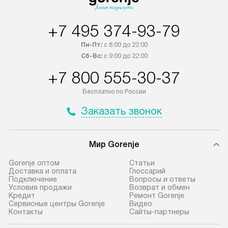
регионы осуществляется через
подключения к 
транспортную компанию. После
и канализации в
+7 495 374-93-79
100% предоплаты наша компания
от категории те
Пн-Пт:
с 8:00 до 22:00
бесплатно доставляет заказ
дополнительных 
Сб-Вс:
с 9:00 до 22:00
до представительства
определяется со
транспортной компании в городе
который можно 
+7 800 555-30-37
Москва. Пожалуйста, уточняйте
на нашем сайте 
Бесплатно по России
условия доставки у менеджера при
«Подключение».
оформлении заказа.
Заказать звонок
Стандартная уст
В оговоренный день служба
снятие упаковки
доставки доставит упакованный
и транспортиров
Мир Gorenje
прибор до подъезда. Если
при необходимо
Gorenje оптом
Cтатьи
требуется переместить прибор
отдельных часте
Доставка и оплата
Глоссарий
до двери квартиры или до места
монтируется в у
Подключение
Вопросы и ответы
Условия продажи
Возврат и обмен
установки, пожалуйста,
или на заранее 
Кредит
Ремонт Gorenje
предварительно согласуйте это
место с проверк
Сервисные центры Gorenje
Видео
Контакты
Сайты-партнеры
с менеджером. За данную услугу
а затем подключ
взимается дополнительная плата.
к существующим