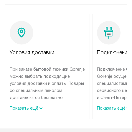
Условия доставки
Подключение 
При заказе бытовой техники Gorenje
Подключение бы
можно выбрать подходящие
Gorenje осущест
условия доставки и оплаты. Товары
специалистами 
со специальным лейблом
сервисного цент
доставляются бесплатно
и Санкт-Петербу
по Москве в пределах МКАД
со специальным
Показать ещё
Показать ещё
до подъезда, выезд за МКАД
подключается б
оплачивается дополнительно.
на готовые комм
Товар со статусом в наличии может
мастера за МКА