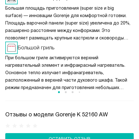
Большая площадь приготовления (super size и big
surface) — инновации Gorenje для комфортной готовки.
Площадь варочной панели (super size) увеличена до 20%,
расширено расстояние между конфорками. Это
позволяет размещать крупные кастрюли и сковороды
одновременно, не мешая друг другу. Чугунные решётки
Большой гриль
обеспечивают устойчивость посуды при перемещении.
При большом гриле активируются верхний
Конструкция (super size) в духовках предлагает
нагревательный элемент и инфракрасный нагреватель.
увеличенную камеру и противни макси-формата. Полная
Основное тепло излучает инфранагреватель,
ширина духовки используется эффективно, а равномерная
расположенный в верхней части духового шкафа. Такой
циркуляция воздуха гарантирует идеальное пропекание
режим предназначен для приготовления небольших
блюд на всех уровнях.
кусков мяса, например, стейков, шницелей, колбасок,
а также для запекания бутербродов и тостов.
Отзывы о модели Gorenje K 52160 AW