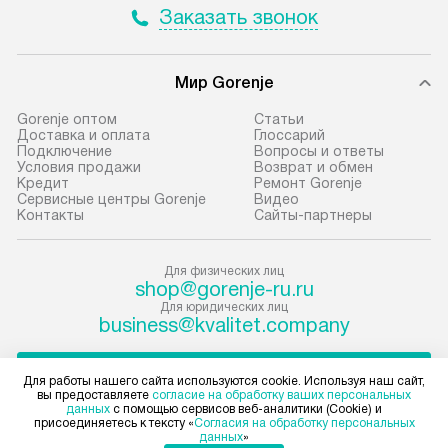
Заказать звонок
условия доставки у менеджера при
«Подключение».
оформлении заказа.
Стандартная уст
Мир Gorenje
В оговоренный день служба
снятие упаковки
доставки доставит упакованный
и транспортиров
Gorenje оптом
Cтатьи
прибор до подъезда. Если
при необходимо
Доставка и оплата
Глоссарий
Подключение
Вопросы и ответы
требуется переместить прибор
отдельных часте
Условия продажи
Возврат и обмен
до двери квартиры или до места
монтируется в у
Кредит
Ремонт Gorenje
Сервисные центры Gorenje
Видео
установки, пожалуйста,
или на заранее 
Контакты
Сайты-партнеры
предварительно согласуйте это
место с проверк
с менеджером. За данную услугу
а затем подключ
Для физических лиц
взимается дополнительная плата.
к существующим
shop@gorenje-ru.ru
Учитывайте габариты прибора, если
Производится пе
Для юридических лиц
business@kvalitet.company
они не позволяют пронести чего
и краткая консу
через дверной проем,
по эксплуатации
НАПИСАТЬ РУКОВОДСТВУ
то сотрудники транспортной
установку не вх
Для работы нашего сайта используются cookie. Используя наш сайт,
вы предоставляете
согласие на обработку ваших персональных
службы не могут демонтировать
коммуникаций, 
данных
с помощью сервисов веб-аналитики (Cookie) и
дверцы, ручки или другие
Политика конфиденциальности
материалы, нав
присоединяетесь к тексту «
Согласия на обработку персональных
данных
»
Условия продажи
выступающие элементы, так как
и перевешивание