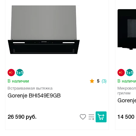
В наличии
5
(3)
В налич
Встраиваемая вытяжка
Микровол
грилем
Gorenje BHI549E9GB
Goren
26 590
руб.
14 500