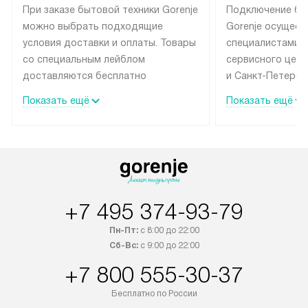
При заказе бытовой техники Gorenje
Подключение бы
можно выбрать подходящие
Gorenje осущест
условия доставки и оплаты. Товары
специалистами 
со специальным лейблом
сервисного цент
доставляются бесплатно
и Санкт-Петербу
по Москве в пределах МКАД
со специальным
Показать ещё
Показать ещё
до подъезда, выезд за МКАД
подключается б
оплачивается дополнительно.
на готовые комм
Товар со статусом в наличии может
мастера за МКА
быть отгружен покупателю
за дополнительн
в течение трех дней. Доставка
коммуникации п
в Санкт-Петербург и другие
наличие установ
+7 495 374-93-79
регионы осуществляется через
подключения к 
транспортную компанию. После
и канализации в
Пн-Пт:
с 8:00 до 22:00
100% предоплаты наша компания
от категории те
Сб-Вс:
с 9:00 до 22:00
бесплатно доставляет заказ
дополнительных 
+7 800 555-30-37
до представительства
определяется со
транспортной компании в городе
который можно 
Бесплатно по России
Москва. Пожалуйста, уточняйте
на нашем сайте 