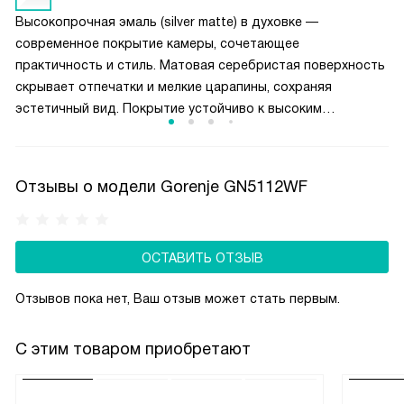
для безопасности и попросту удобно.
Высокопрочная эмаль (silver matte) в духовке —
современное покрытие камеры, сочетающее
практичность и стиль. Матовая серебристая поверхность
скрывает отпечатки и мелкие царапины, сохраняя
эстетичный вид. Покрытие устойчиво к высоким
температурам, не желтеет и не трескается со временем.
SilverMatte легко очищается: жир и нагар не въедаются
в структуру, достаточно влажной салфетки.
Отзывы о модели Gorenje GN5112WF
ОСТАВИТЬ ОТЗЫВ
Отзывов пока нет, Ваш отзыв может стать первым.
С этим товаром приобретают