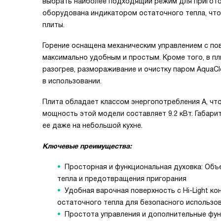
выбрать наиболее подходящий режим для приготов
оборудована индикатором остаточного тепла, что
плиты.
Горение оснащена механическим управлением с по
максимально удобным и простым. Кроме того, в пл
разогрев, размораживание и очистку паром AquaCl
в использовании.
Плита обладает классом энергопотребления А, чт
мощность этой модели составляет 9.2 кВт. Габари
ее даже на небольшой кухне.
Ключевые преимущества:
Просторная и функциональная духовка: Объе
тепла и предотвращения пригорания
Удобная варочная поверхность с Hi-Light к
остаточного тепла для безопасного использо
Простота управления и дополнительные фун