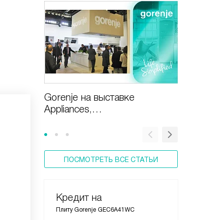
Gorenje на выставке
Газовая
Appliances,
включи
Design&Technologies
ПОСМОТРЕТЬ ВСЕ СТАТЬИ
Кредит на
Плиту Gorenje GEC6A41WC