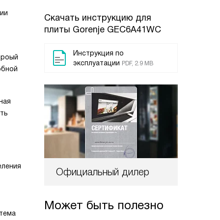
нии
Скачать инструкцию для
плиты
Gorenje GEC6A41WC
Инструкция по
троый
эксплуатации
PDF, 2.9 MB
обной
ная
ить
еления
Официальный дилер
Может быть полезно
стема