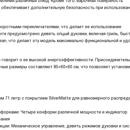
ления различных блюд. Кроме того, варочная поверхность
 обеспечивает дополнительную безопасность при использова
воротными переключателями, что делает ее использование
ите предусмотрено девять опцый духовки, включая гриль, быс
ean, что делает эту модель максимально функциональной и уд
о говорит о ее высокой энергоэффективности. Присоединитель
тные размеры составляют 85×60×60 см, что позволяет установ
м 71 литр с покрытием SilverMatte для равномерного распред
онфорками: Четыре конфорки различной мощности и индикатор
вания
кции: Механическое управление, девять режимов духовки и си