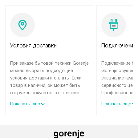
Условия доставки
Подключение 
При заказе бытовой техники Gorenje
Подключение бы
можно выбрать подходящие
Gorenje осущест
условия доставки и оплаты. Если
специалистами 
товар в наличии, он может быть
сервисного цент
отгружен покупателю в течение
Профессиональн
трех дней. Техника со специальным
гарантия долгой
Показать ещё
Показать ещё
лейблом доставляется бесплатно
эксплуатации те
по Москве и Санкт-Петербургу.
мастера за МКА
Выезд за МКАД и КАД
дополнительную 
оплачивается дополнительно.
Возможна доставка товаров по