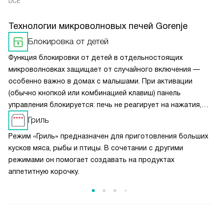
DCE
Технологии микроволновых печей Gorenje
Блокировка от детей
Функция блокировки от детей в отдельностоящих
микроволновках защищает от случайного включения —
особенно важно в домах с малышами. При активации
(обычно кнопкой или комбинацией клавиш) панель
управления блокируется: печь не реагирует на нажатия,
кроме разблокировки. Это предотвращает запуск
Гриль
устройства без контроля, исключает риск ожогов или
Режим «Гриль» предназначен для приготовления больших
повреждения техники. Блокировка легко снимается —
кусков мяса, рыбы и птицы. В сочетании с другими
достаточно повторно нажать нужную кнопку.
режимами он помогает создавать на продуктах
аппетитную корочку.