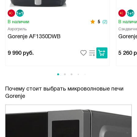
В наличии
5
(2)
В налич
Аэрогриль
Сэндвичн
Gorenje AF1350DWB
Goren
9 990
руб.
5 260
р
Почему стоит выбрать микроволновые печи
Gorenje